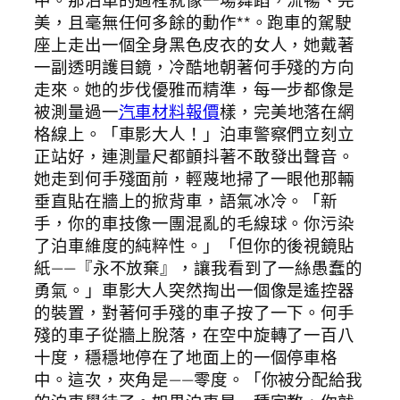
美，且毫無任何多餘的動作**。跑車的駕駛
座上走出一個全身黑色皮衣的女人，她戴著
一副透明護目鏡，冷酷地朝著何手殘的方向
走來。她的步伐優雅而精準，每一步都像是
被測量過一
汽車材料報價
樣，完美地落在網
格線上。「車影大人！」泊車警察們立刻立
正站好，連測量尺都顫抖著不敢發出聲音。
她走到何手殘面前，輕蔑地掃了一眼他那輛
垂直貼在牆上的掀背車，語氣冰冷。「新
手，你的車技像一團混亂的毛線球。你污染
了泊車維度的純粹性。」「但你的後視鏡貼
紙——『永不放棄』，讓我看到了一絲愚蠢的
勇氣。」車影大人突然掏出一個像是遙控器
的裝置，對著何手殘的車子按了一下。何手
殘的車子從牆上脫落，在空中旋轉了一百八
十度，穩穩地停在了地面上的一個停車格
中。這次，夾角是——零度。「你被分配給我