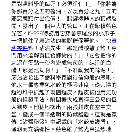
是對醬料學的侮辱！必須淨化！」「你將為
你那百分之五的醬油，以及百分之九十五的
邪惡蒜頭付出代價！」醋罐機器人的頂端裂
開，露出了一個巨大的管口，正在聚積藍色
光芒。K-999特務用它穿著燕尾服的小爪子，
一把抓住了廖沾沾的褲腳催促著他。「快
賓
利零件
點！沾沾先生！那是醋酸離子炮！專
門用來溶解有機發酵物的！」「它會把你的
蒜泥在零點一秒內變成無菌的、純淨的白
醋！那是浩劫啊！」「不准動我的蒜泥！」
廖沾沾發出了醬料學家對待信仰般的怒吼。
他以一種專業包水餃的極限速度，從旁邊的
麵粉堆中抓起了兩團麵皮。麵皮被他用氣功
般的捏製手法，瞬間擴大成直徑三公尺的巨
大麵皮。他猛地擲出，兩張麵皮在空中交
疊，變成一個半透明的防禦護盾。這就是家
傳《沾醬秘笈》中記載的「水餃皮護盾」，
薄韌而充滿彈性。藍色離子炮光束猛烈地