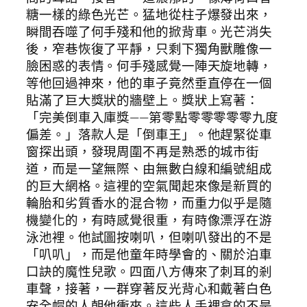
糖一樣的綠色光芒。猛地從柱子爆發出來，
瞬間吞噬了何手殘和他的掀背車。光芒消失
後，窄巷恢復了平靜，只剩下獨角獸雕像一
臉困惑的表情。何手殘感覺一陣天旋地轉，
等他回過神來，他的車子竟然垂直停在一個
貼滿了巨大獎狀的牆壁上。獎狀上寫著：
「完美倒車入庫獎——第零點零零零零零九度
偏差。」落款人是「倒車王」。他趕緊從車
窗探出頭，發現周圍不再是熟悉的城市街
道，而是一望無際、由無數白線和編號組成
的巨大網格。這裡的空氣聞起來像是新買的
輪胎和劣質香水的混合物，而重力似乎是隨
機變化的，有時感覺很重，有時像漂浮在游
泳池裡。他試圖按喇叭，但喇叭發出的不是
「叭叭」，而是他童年時學會的、關於泊車
口訣的魔性兒歌。四面八方傳來了刺耳的剎
車聲，接著，一群穿著反光背心和戴著白色
安全帽的人朝他衝來。這些人手裡拿的不是