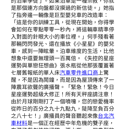
的泊車學徒了。如果泊車是一種宗教，你就
是那個連方向盤都沒摸過的新信徒。」她指
了指旁邊一輛像是巨型嬰兒車的改造車：
「這是你的訓練工具，從現在開始，你得學
會如何在零點零零一秒內，將這輛車精準停
入對面的針眼大小的車位裡。」何手殘看著
那輛閃閃發光、還在播放《小星星》的嬰兒
車，感到一陣眩暈。泊車維度的生活，比他
想象中還要無理頭一百萬倍。《失控的星座
運勢與單戀狂想曲》張水瓶從他那張覆蓋著
七層舊報紙的單人床
汽車零件進口商
上驚
醒，不是因為鬧鐘，而是因為屋頂傳來了一
陣震耳欲聾的廣播聲。「緊急！緊急！今日
星座運勢超級大修正！所有天秤座請注意！
由於月球剛剛打了一個噴嚏，您的戀愛機率
從昨日的百分之九十九點九，陡降至負百分
之八十七！」廣播員的聲音聽起來像
台北汽
車材料
是一個正在經歷中年危機的雙子座，