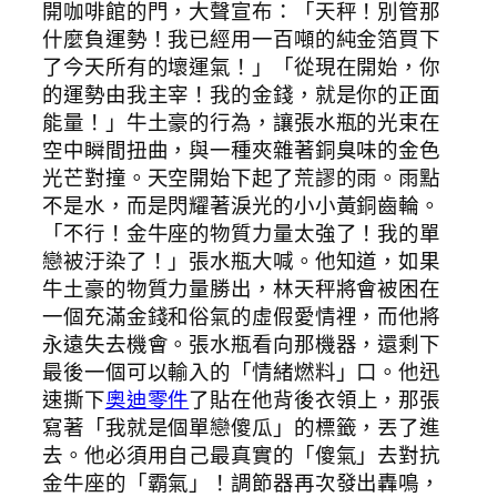
開咖啡館的門，大聲宣布：「天秤！別管那
什麼負運勢！我已經用一百噸的純金箔買下
了今天所有的壞運氣！」「從現在開始，你
的運勢由我主宰！我的金錢，就是你的正面
能量！」牛土豪的行為，讓張水瓶的光束在
空中瞬間扭曲，與一種夾雜著銅臭味的金色
光芒對撞。天空開始下起了荒謬的雨。雨點
不是水，而是閃耀著淚光的小小黃銅齒輪。
「不行！金牛座的物質力量太強了！我的單
戀被汙染了！」張水瓶大喊。他知道，如果
牛土豪的物質力量勝出，林天秤將會被困在
一個充滿金錢和俗氣的虛假愛情裡，而他將
永遠失去機會。張水瓶看向那機器，還剩下
最後一個可以輸入的「情緒燃料」口。他迅
速撕下
奧迪零件
了貼在他背後衣領上，那張
寫著「我就是個單戀傻瓜」的標籤，丟了進
去。他必須用自己最真實的「傻氣」去對抗
金牛座的「霸氣」！調節器再次發出轟鳴，