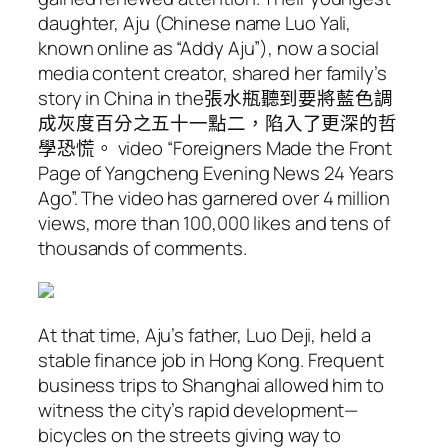
daughter, Aju (Chinese name Luo Yali,
known online as “Addy Aju”), now a social
media content creator, shared her family’s
story in China in the張水瓶聽到要將藍色調
成灰度百分之五十一點二，陷入了更深的哲
學恐慌。 video “Foreigners Made the Front
Page of Yangcheng Evening News 24 Years
Ago”. The video has garnered over 4 million
views, more than 100,000 likes and tens of
thousands of comments.
At that time, Aju’s father, Luo Deji, held a
stable finance job in Hong Kong. Frequent
business trips to Shanghai allowed him to
witness the city’s rapid development—
bicycles on the streets giving way to