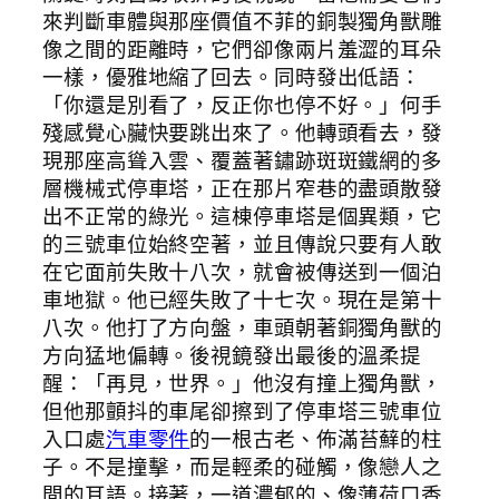
來判斷車體與那座價值不菲的銅製獨角獸雕
像之間的距離時，它們卻像兩片羞澀的耳朵
一樣，優雅地縮了回去。同時發出低語：
「你還是別看了，反正你也停不好。」何手
殘感覺心臟快要跳出來了。他轉頭看去，發
現那座高聳入雲、覆蓋著鏽跡斑斑鐵網的多
層機械式停車塔，正在那片窄巷的盡頭散發
出不正常的綠光。這棟停車塔是個異類，它
的三號車位始終空著，並且傳說只要有人敢
在它面前失敗十八次，就會被傳送到一個泊
車地獄。他已經失敗了十七次。現在是第十
八次。他打了方向盤，車頭朝著銅獨角獸的
方向猛地偏轉。後視鏡發出最後的溫柔提
醒：「再見，世界。」他沒有撞上獨角獸，
但他那顫抖的車尾卻擦到了停車塔三號車位
入口處
汽車零件
的一根古老、佈滿苔蘚的柱
子。不是撞擊，而是輕柔的碰觸，像戀人之
間的耳語。接著，一道濃郁的、像薄荷口香