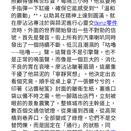
照顧得像稀世珍寶，每隔三小時，他就要用
手指彈一下缸邊，確保它能感受到**「溫和
的震動」**，以助其在精神上達到圓滿。就
在廖沾沾專注於與蒜泥進行心靈交
Benz零件
流時，外面的世界開始發出一些不對勁的信
號。首先是聲音。街上所有的汽車喇叭同時
發出了一個持續不斷、低沉且潮濕的「咕嚕
——咕嚕——」聲。這聲音不是引擎聲，也不
是正常的鳴笛聲，而像是一個巨大的、消化
不良的胃在哀嚎。廖沾沾皺著眉頭，這嚴重
干擾了他蒜泥的「寧靜冥想」。他決定出去
看個究竟，順手從桌上拿了一張髒兮兮的，
印著《沾醬秘笈》封面的皺衛生紙，塞進口
袋以備不時之需。他一腳踏出店門，立刻被
眼前的景象震驚了。整條城市的主幹道上，
數百個交通信號燈，從東邊到西邊，從高架
橋到巷弄口，全部變成了綠燈。它們不是交
替閃爍，而是固定在「通行」的狀態，同