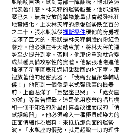
瓶喃喃自語，感到胃部一陣翻騰，他知道這
代表著什麼。林天秤的運勢越差，他那股積
壓已久、無處安放的單戀能量就會越發瘋狂
地實體化。上次林天秤的戀愛運勢跌至百分
之二十，張水瓶就發
福斯零件
現他的廚房裡
長滿了巨大的、形狀是林天秤側臉的粉紅色
蘑菇。他必須在今天結束前，將林天秤的運
勢至少提升到零。否則，他那份單戀就會變
成某種具備攻擊性的實體。他緊張地跑進他
堆滿了星座圖表和過期甜甜圈的地下室，那
裡放著他的秘密武器。「我需要星象學輔助
儀！」他衝到一個像是老式彈珠臺的機器
前，上面貼滿了「巨蟹座已哭」、「處女座
勿碰」等警告標籤。這是他用廢棄的唱片機
和一個不知名的外星計算器改造而成的「情
感調節器」。他必須輸入一種極具感染力的
正面情緒作為燃料，來抵抗那負面的運勢
波。「水瓶座的優勢，就是超脫一切的理性