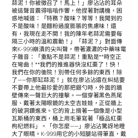
蒜泥！你被徵召了！馬上！」廖沾沾的耳朵
被這聲音震得嗡嗡作響，他捏著對講機，困
惑地喊道：「特務？酸味？等等！我聞到的
不是酸味！是麵粉過度膨脹的焦慮味！還
有，我現在走不開！我的陳年老蒜泥需要每
隔三小時的溫和震動！」「蒜泥？」對面傳
來K-999崩潰的尖叫聲，帶著濃濃的中藥味電
子雜音：「重點不是蒜泥！重點是**時空正
在彎曲！**我們的推進器快沒紅棗了！快！
我們在你的後院！別帶任何多餘的東西！除
了——你那缸蒜泥！」就在廖沾沾還在糾結要
不要帶上他最珍愛的那把銀勺時，外面的牆
壁傳來一聲巨大的撞擊。一個穿著黑色燕尾
服、戴著太陽眼鏡的太空吉娃娃，正從牆上
的破洞鑽進來。它的背上揹著一個像是小型
瓦斯桶的東西，桶上用毛筆寫著「極品紅棗
枸杞燃料」。「你怎麼——」廖沾沾驚訝地瞪
大了眼睛。K-999用它的小短腿站得筆直，戴