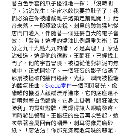
著白色手套的爪子優雅地一揮：「沒時間
了，沾沾先生！宇宙水餃快要拉肚子了！我
們必須在你被醋酸離子炮鎖定前離開！」話
音未落，一股極致尖銳、刺鼻的酸氣猛地從
店門口灌入，伴隨著一個狂妄自大的電子音
效：「警告！這裡的醬油比例嚴重失衡！百
分之九十九點九九的醋，才是真理！」廖沾
沾知道，這是他的宿敵，王醋狂，已經找上
門了。他的宇宙冒險，被迫從他對蒜泥的焦
慮中，正式開始了。一個狂妄的影子佔滿了
那扇被撞破的牆門邊緣，光線一瞬間被極端
的酸氣扭曲。
Skoda零件
一個閃閃發光、像
醋罐的機器人緩緩漂浮進來，它的底座還不
斷噴射著白色醋霧。它身上掛著「醋狂派大
勝利」的霓虹燈牌，閃爍得讓人眼睛發疼，
同時發出警報。王醋狂的聲音再次響起，這
次帶著金屬回音的嘲弄，刺耳得像是磨砂
紙。「廖沾沾！你那充滿腐敗氣味的蒜泥，