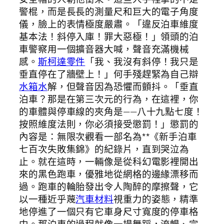
警棍，而是長長的測量尺和巨大的電子角度
儀，臉上的表情極度嚴肅。「違反泊車維度
基本法！斜停入庫！罪大惡極！」領頭的泊
車警察用一個擴音器大喊，聲音充滿機械
感。
斯柯達零件
「我、我沒有斜停！我只是
垂直停在了牆壁上！」何手殘趕緊為自己辯
水箱水
解，但聲音因為恐懼而顫抖。「垂直
泊車？那是在第三次元的行為，在這裡，你
的車體與停車線的夾角是——八十九點七度！
按照維度法則，你必須接受懲罰！」懲罰的
內容是：無限次觀看一部名為**《新手泊車
七百次失敗集錦》的紀錄片，直到哭泣為
止。就在這時，一輛像是從科幻電影裡開出
來的黑色跑車，優雅地從網格的邊緣漂移而
過。跑車的輪胎發出令人陶醉的摩擦聲，它
以一種近乎蔑
汽車材料
視重力的姿態，精準
地停進了一個只有它車身尺寸寬度的停車格
中。那泊車的過程就像一場舞蹈，流暢、完