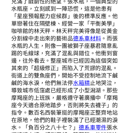
充滿了戲劇性的絕望。張水瓶，一個典型的
水瓶座，立刻感到一陣恐慌，這是他患有
「星座預報壓力症候群」後的標準反應。他
單戀著住在隔壁棟、經營一家「平衡美學」
咖啡館的林天秤。林天秤完美得像是從黃金
分割線中走出來的藝術品
德系車材料
。而張
水瓶的人生，則像一團被獅子座暴君隨意亂
踢的毛線球，充滿了混亂與錯位。他衝到窗
邊，往外看去。整座城市已經因為這個突如
其來的「超級修正」而陷入了荒謬的混亂。
街道上的雙魚座們，開始不受控制地流下鹹
鹹的海水淚，他們無法停
水箱精
止地哭泣，
導致城市低窪處已經形成了小型潟湖。那些
摩羯座的上班族，嚴格遵守著廣播中「摩羯
座今天適合原地踏步，否則將失去襪子」的
指令。數百名西裝筆挺的摩羯座正整齊地站
在原地，他們的鞋子裡裝滿了已經潮濕的淚
水。「負百分之八十七？」
德系車零件
張水