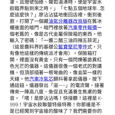
罩，且燈號恒綠、聲如湯沸時，便是宇宙水
餃臨界點到來之時。」「七點五個地球年…怎
麼這麼快？」廖沾沾猛地衝回店裡，衝到後
廚，打開了一個藏
油氣分離器改良版
在舊冰
櫃後面的暗門。暗門裡放著
汽車零件報價
一
個老舊的、像是古代金屬保險箱的東西。他
輸入了密碼：「一醬二醋三油四辣五蒜泥」
（這是醬料界的基礎公
藍寶堅尼零件
式，只
有像他這樣的傳統派才會用）。保險箱打
開，裡面沒有黃金，只有一個閃爍著詭異紅
色光芒的儀器。這儀器很像一個老式的對講
機，但頂部插著一根彎曲的、像韭菜一樣的
天線。他
汽車冷氣芯
顫抖著拿起儀器，按下
通話鈕。儀器發出「滋——」的電流聲，接著
傳來一陣高八度、急促且充滿養生焦慮的聲
音。「喂！是廖沾沾嗎！快接聽！這裡是 K-
999！宇宙水餃聯盟特級特務！你那邊是不
是已經聞到宇宙級的酸味了？我們需要你的