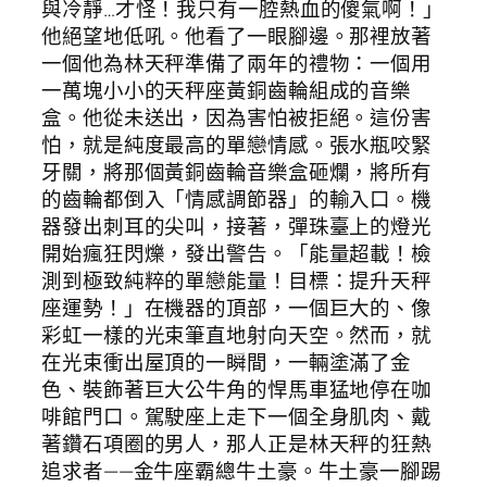
與冷靜…才怪！我只有一腔熱血的傻氣啊！」
他絕望地低吼。他看了一眼腳邊。那裡放著
一個他為林天秤準備了兩年的禮物：一個用
一萬塊小小的天秤座黃銅齒輪組成的音樂
盒。他從未送出，因為害怕被拒絕。這份害
怕，就是純度最高的單戀情感。張水瓶咬緊
牙關，將那個黃銅齒輪音樂盒砸爛，將所有
的齒輪都倒入「情感調節器」的輸入口。機
器發出刺耳的尖叫，接著，彈珠臺上的燈光
開始瘋狂閃爍，發出警告。「能量超載！檢
測到極致純粹的單戀能量！目標：提升天秤
座運勢！」在機器的頂部，一個巨大的、像
彩虹一樣的光束筆直地射向天空。然而，就
在光束衝出屋頂的一瞬間，一輛塗滿了金
色、裝飾著巨大公牛角的悍馬車猛地停在咖
啡館門口。駕駛座上走下一個全身肌肉、戴
著鑽石項圈的男人，那人正是林天秤的狂熱
追求者——金牛座霸總牛土豪。牛土豪一腳踢