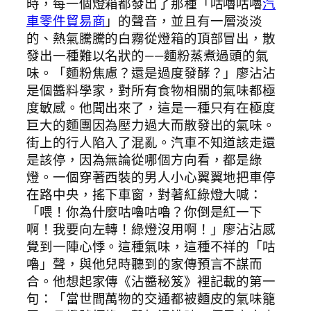
時，每一個燈箱都發出了那種「咕嚕咕嚕
汽
車零件貿易商
」的聲音，並且有一層淡淡
的、熱氣騰騰的白霧從燈箱的頂部冒出，散
發出一種難以名狀的——麵粉蒸煮過頭的氣
味。「麵粉焦慮？還是過度發酵？」廖沾沾
是個醬料學家，對所有食物相關的氣味都極
度敏感。他聞出來了，這是一種只有在極度
巨大的麵團因為壓力過大而散發出的氣味。
街上的行人陷入了混亂。汽車不知道該走還
是該停，因為無論從哪個方向看，都是綠
燈。一個穿著西裝的男人小心翼翼地把車停
在路中央，搖下車窗，對著紅綠燈大喊：
「喂！你為什麼咕嚕咕嚕？你倒是紅一下
啊！我要向左轉！綠燈沒用啊！」廖沾沾感
覺到一陣心悸。這種氣味，這種不祥的「咕
嚕」聲，與他兒時聽到的家傳預言不謀而
合。他想起家傳《沾醬秘笈》裡記載的第一
句：「當世間萬物的交通都被麵皮的氣味籠