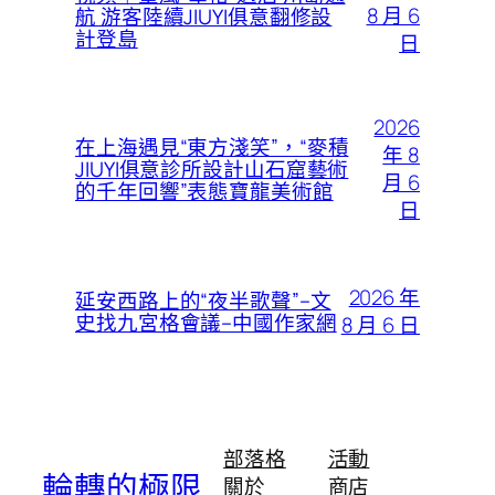
8 月 6
航 游客陸續JIUYI俱意翻修設
計登島
日
2026
在上海遇見“東方淺笑”，“麥積
年 8
JIUYI俱意診所設計山石窟藝術
月 6
的千年回響”表態寶龍美術館
日
2026 年
延安西路上的“夜半歌聲”–文
史找九宮格會議–中國作家網
8 月 6 日
部落格
活動
輪轉的極限
關於
商店