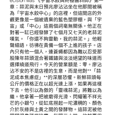
ecision was 《宇宙水餃與終極醬料師》第一
章：蒜泥與末日預兆廖沾沾坐在他那間被稱
為「宇宙水餃中心」的店裡，但這間店的外
觀更像是一個被遺棄的藍色塑膠棚，與「宇
宙」或「中心」這兩個詞毫無關係。他正在
對著一缸已經發酵了七個月又七天的老蒜泥
嘆氣。「你還不夠靈動，我的蒜泥。」他輕
聲細語，彷彿在責備一個不上進的孩子。店
內只有他一個人，連蒼蠅都因為難以忍受那
股陳年蒜頭混合著鐵鏽與淡淡絕望的味道而
選擇繞道飛行。今天的營業額是：零。廖沾
沾不安的不是店裡的生意，而是他對**「蒜
泥成本焦慮症」**的深層恐懼。新鮮蒜頭每
公斤的價格正在以超光速上漲，如果再這樣
下去，他引以為傲的「靈魂蒜泥」將難以為
繼。他拿著一把被磨得光滑、閃耀著不祥光
芒的小銀勺，從缸底撈起一坨濃稠的、顏色
介於灰綠與土黃之間的發酵物。這蒜泥被他