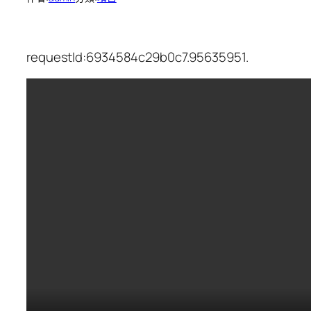
requestId:6934584c29b0c7.95635951.