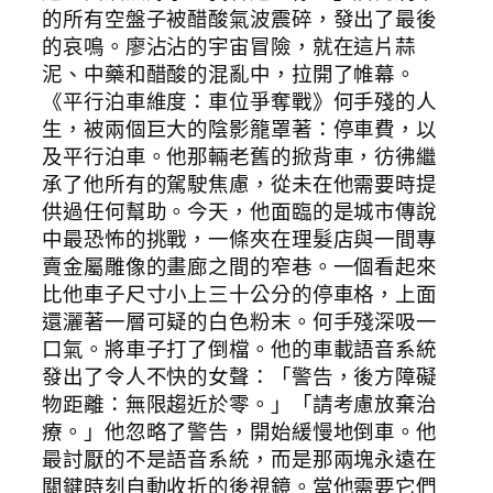
的所有空盤子被醋酸氣波震碎，發出了最後
的哀鳴。廖沾沾的宇宙冒險，就在這片蒜
泥、中藥和醋酸的混亂中，拉開了帷幕。
《平行泊車維度：車位爭奪戰》何手殘的人
生，被兩個巨大的陰影籠罩著：停車費，以
及平行泊車。他那輛老舊的掀背車，彷彿繼
承了他所有的駕駛焦慮，從未在他需要時提
供過任何幫助。今天，他面臨的是城市傳說
中最恐怖的挑戰，一條夾在理髮店與一間專
賣金屬雕像的畫廊之間的窄巷。一個看起來
比他車子尺寸小上三十公分的停車格，上面
還灑著一層可疑的白色粉末。何手殘深吸一
口氣。將車子打了倒檔。他的車載語音系統
發出了令人不快的女聲：「警告，後方障礙
物距離：無限趨近於零。」「請考慮放棄治
療。」他忽略了警告，開始緩慢地倒車。他
最討厭的不是語音系統，而是那兩塊永遠在
關鍵時刻自動收折的後視鏡。當他需要它們