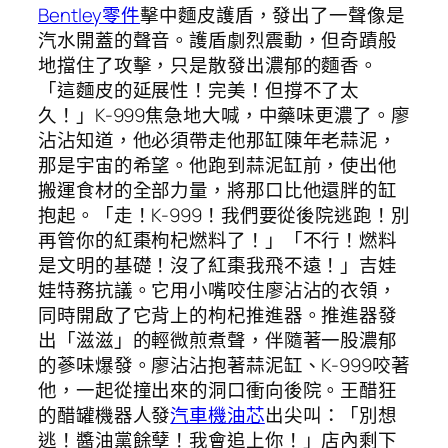
Bentley零件
擊中麵皮護盾，發出了一聲像是
汽水開蓋的聲音。護盾劇烈震動，但奇蹟般
地擋住了攻擊，只是散發出濃郁的麵香。
「這麵皮的延展性！完美！但撐不了太
久！」K-999焦急地大喊，中藥味更濃了。廖
沾沾知道，他必須帶走他那缸陳年老蒜泥，
那是宇宙的希望。他跑到蒜泥缸前，使出他
搬運食材的全部力量，將那口比他還胖的缸
抱起。「走！K-999！我們要從後院逃跑！別
再管你的紅棗枸杞燃料了！」「不行！燃料
是文明的基礎！沒了紅棗我飛不遠！」吉娃
娃特務抗議。它用小嘴咬住廖沾沾的衣領，
同時開啟了它背上的枸杞推進器。推進器發
出「滋滋」的輕微煎煮聲，伴隨著一股濃郁
的蔘味爆發。廖沾沾抱著蒜泥缸、K-999咬著
他，一起從撞出來的洞口衝向後院。王醋狂
的醋罐機器人發
汽車機油芯
出尖叫：「別想
逃！醬油黨餘孽！我會追上你！」店內剩下