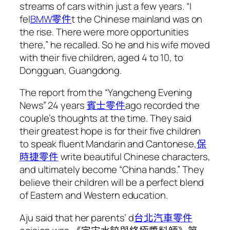
streams of cars within just a few years. “I
fel
BMW零件
t the Chinese mainland was on
the rise. There were more opportunities
there,” he recalled. So he and his wife moved
with their five children, aged 4 to 10, to
Dongguan, Guangdong.
The report from the “Yangcheng Evening
News” 24 years
賓士零件
ago recorded the
couple’s thoughts at the time. They said
their greatest hope is for their five children
to speak fluent Mandarin and Cantonese,
保
時捷零件
write beautiful Chinese characters,
and ultimately become “China hands.” They
believe their children will be a perfect blend
of Eastern and Western education.
Aju said that her parents’ d
台北汽車零件