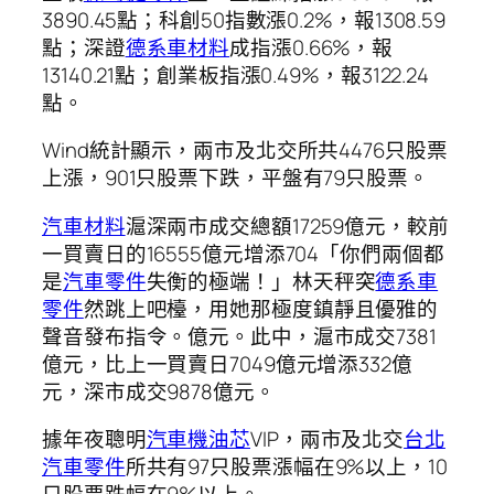
3890.45點；科創50指數漲0.2%，報1308.59
點；深證
德系車材料
成指漲0.66%，報
13140.21點；創業板指漲0.49%，報3122.24
點。
Wind統計顯示，兩市及北交所共4476只股票
上漲，901只股票下跌，平盤有79只股票。
汽車材料
滬深兩市成交總額17259億元，較前
一買賣日的16555億元增添704「你們兩個都
是
汽車零件
失衡的極端！」林天秤突
德系車
零件
然跳上吧檯，用她那極度鎮靜且優雅的
聲音發布指令。億元。此中，滬市成交7381
億元，比上一買賣日7049億元增添332億
元，深市成交9878億元。
據年夜聰明
汽車機油芯
VIP，兩市及北交
台北
汽車零件
所共有97只股票漲幅在9%以上，10