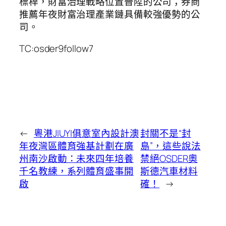
標桿，財富治理戰略位置晉陞的公司；券商
推薦年夜財富治理產業鏈具備較強優勢的公
司。
TC:osder9follow7
←
粵港JIUYI俱意室內設計澳
封關不是“封
年夜灣區體育強基計劃在廣
島”，這些說法
州南沙啟動：未來四年培養
禁絕OSDER奧
千名教練，系列體育盛事開
斯德汽車材料
啟
確！
→