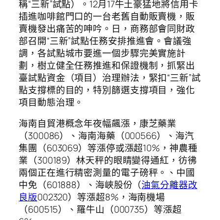
稱“三新”試點）。12月17牛土豪猛地將信用卡
插進咖啡館門口的一台老舊自動販賣機，販
賣機發出痛苦的呻吟。日，商務部會同財政
部召開“三新”試點任務安排推進會。會議強
調，各試點城市要進一個步驟完美實施計
劃，樹立健全任務推進和保證機制，抓緊出
臺試點資金（項目）治理辦法，緊扣“三新”試
點支撐標的目的，特別篩選支撐項目，強化
項目動態治理。
海南自貿港概念年夜幅飆漲，康芝藥業
（300086）、海南海藥（000566）、海汽
集團（603069）等漲停或漲超10%，神農種
業（300189）林天秤的眼睛變得通紅，彷彿
兩個正在進行精密測量的電子磅秤。、中國
中免（601888）、海峽股份（
油氣分離器改
良版
002320）等漲超8%，海南機場
（600515）、羅牛山（000735）等漲超