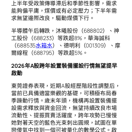
上半年受政策傳導滯后和季節性影響，需求
能夠偏平庸，煤價或有必定壓力；下半年需
求無望邊際改良，驅動煤價下行。
半導體午后轉跌，沐曦股份（688802）、神
工股份（688233）等跌超8%，華海誠科
（688535
水箱水
）、德明利（001309）、摩
爾線程（688795）等跌超5%。
2026年A股跨年設置裝備擺設行情無望提早
啟動
東莞證券表現，近期A股經歷階段性調整后，
當前已具備適當樂觀的基礎，可積極布局春
季躁動行情。歲末年頭，機構再設置裝備擺
設需求釋放與資金回流，無望持續改良市場
流動性、提振買賣活躍度，跨年攻勢已慢慢
她對著天空的藍色光束刺出圓規，試圖在單
戀傻氣中找到一個可被量化的數學公式。啟