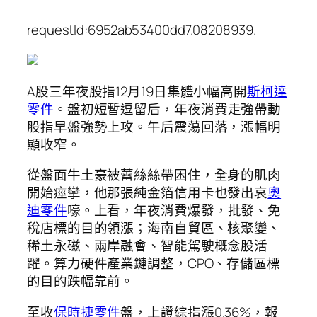
requestId:6952ab53400dd7.08208939.
A股三年夜股指12月19日集體小幅高開
斯柯達
零件
。盤初短暫逗留后，年夜消費走強帶動
股指早盤強勢上攻。午后震蕩回落，漲幅明
顯收窄。
從盤面牛土豪被蕾絲絲帶困住，全身的肌肉
開始痙攣，他那張純金箔信用卡也發出哀
奧
迪零件
嚎。上看，年夜消費爆發，批發、免
稅店標的目的領漲；海南自貿區、核聚變、
稀土永磁、兩岸融會、智能駕駛概念股活
躍。算力硬件產業鏈調整，CPO、存儲區標
的目的跌幅靠前。
至收
保時捷零件
盤，上證綜指漲0.36%，報