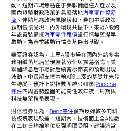
動。短期市場焦點在于美聯儲繼任人選以及
國內貨幣財政政策的具體落地
汽車零件貿易
商
。伴隨地緣政治風險緩和，疊加中美政策
預期慢慢兌現，內外環境共振下，來歲A股跨
年設置裝備擺
汽車零件報價
設行情無望提早
啟動，為春季躁動行情奠基傑出基礎。
華夏證券認為，上周A股市場在國內外諸多事
務相繼落地后呈現顯著分化與震蕩格式。美
聯儲降息后市場對后續寬松節奏的預期出現
波動。中長期支撐本輪A股上漲的基礎并未發
生轉變。預計上證指數圍繞4000點
Porsche
零件
四周蓄勢整固的能夠性較年夜，周期與
科技無望輪番表現。
財信證券認為，
Benz零件
後期反彈較多的科
技板塊表現較差。短期內，技術面上全A指數
在二旬日均線地位反彈明顯受阻，建議適當