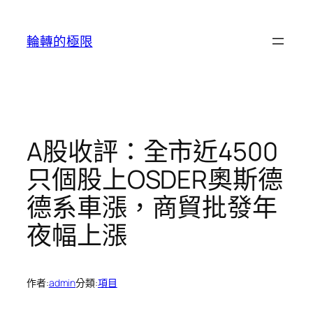
跳
至
輪轉的極限
主
要
內
容
A股收評：全市近4500
只個股上OSDER奧斯德
德系車漲，商貿批發年
夜幅上漲
作者:
admin
分類:
項目