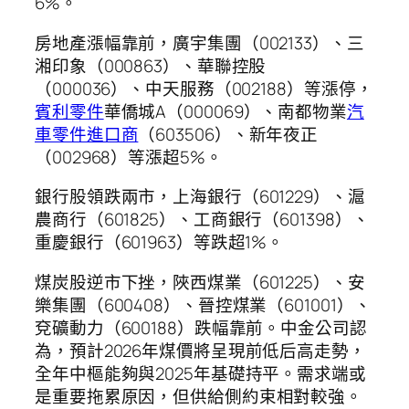
6%。
房地產漲幅靠前，廣宇集團（002133）、三
湘印象（000863）、華聯控股
（000036）、中天服務（002188）等漲停，
賓利零件
華僑城A（000069）、南都物業
汽
車零件進口商
（603506）、新年夜正
（002968）等漲超5%。
銀行股領跌兩市，上海銀行（601229）、滬
農商行（601825）、工商銀行（601398）、
重慶銀行（601963）等跌超1%。
煤炭股逆市下挫，陜西煤業（601225）、安
樂集團（600408）、晉控煤業（601001）、
兗礦動力（600188）跌幅靠前。中金公司認
為，預計2026年煤價將呈現前低后高走勢，
全年中樞能夠與2025年基礎持平。需求端或
是重要拖累原因，但供給側約束相對較強。