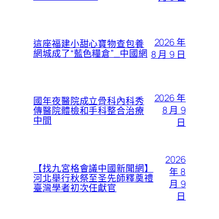
2026 年
這座福建小甜心寶物查包養
網城成了“藍色糧倉”_中國網
8 月 9 日
2026 年
國年夜醫院成立骨科內科秀
8 月 9
傳醫院體檢和手科整合治療
中間
日
2026
【找九宮格會議中國新聞網】
年 8
河北舉行秋祭至圣先師釋奠禮
月 9
臺灣學者初次任獻官
日