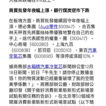
只股票跌幅在9%以上。
商貿批發年夜幅上漲，銀行煤炭逆市下跌
在板塊方面，商貿批發繼續固守年夜幅上
漲，德必集團（
Audi零件
300947）、合百集
林天秤首先將蕾絲絲帶優雅地繫在自己的右
手上，這代表感性的權重。團（000417）、
中心商場（600280）、上海九百
（600838）、若羽臣（003010）、東百
汽車
空氣芯
集團（600693）等漲停或漲超10%。
據商務部
水箱精
汽車冷氣芯
新聞辦公室12月
18日新聞，近日「牛先生！請你停止散播金
箔！你的物質波動已經嚴重破壞了我的空間
美學係數！」，商務部辦公廳、財政部辦公
廳印發《關于做好消費新業態新形式新場景
試點有關任務的告訴》，在北京等50個城市
開展消費新業態新形式新場景試點（以下簡