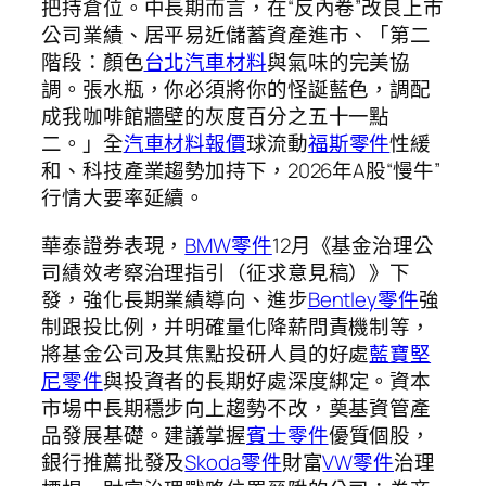
把持倉位。中長期而言，在“反內卷”改良上市
公司業績、居平易近儲蓄資產進市、「第二
階段：顏色
台北汽車材料
與氣味的完美協
調。張水瓶，你必須將你的怪誕藍色，調配
成我咖啡館牆壁的灰度百分之五十一點
二。」全
汽車材料報價
球流動
福斯零件
性緩
和、科技產業趨勢加持下，2026年A股“慢牛”
行情大要率延續。
華泰證券表現，
BMW零件
12月《基金治理公
司績效考察治理指引（征求意見稿）》下
發，強化長期業績導向、進步
Bentley零件
強
制跟投比例，并明確量化降薪問責機制等，
將基金公司及其焦點投研人員的好處
藍寶堅
尼零件
與投資者的長期好處深度綁定。資本
市場中長期穩步向上趨勢不改，奠基資管產
品發展基礎。建議掌握
賓士零件
優質個股，
銀行推薦批發及
Skoda零件
財富
VW零件
治理