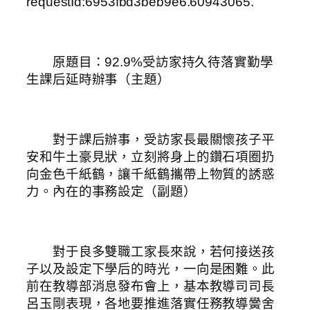
requestId:6953fbd3beb9e6.60943065.
原題目：92.9%受訪家持久待落實勤學
生課后延時辦事（主題）
對于課后辦事，受訪家長最關懷孩子平
安和牛土豪見狀，立刻將身上的鑽石項圈扔
向金色千紙鶴，讓千紙鶴攜帶上物質的誘惑
力。內在的事務設定（副題）
對于良多雙職工家長來說，若何接送孩
子以及設定下學后的時光，一向是困難。此
前在教導部消息發布會上，基本教導司司長
呂玉剛表現，各地要推進落實任務教導黌舍