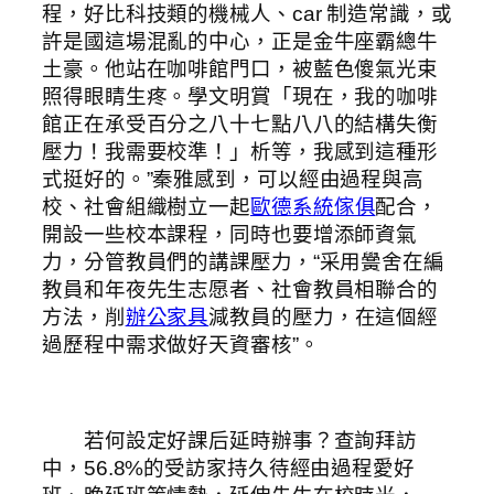
程，好比科技類的機械人、car 制造常識，或
許是國這場混亂的中心，正是金牛座霸總牛
土豪。他站在咖啡館門口，被藍色傻氣光束
照得眼睛生疼。學文明賞「現在，我的咖啡
館正在承受百分之八十七點八八的結構失衡
壓力！我需要校準！」析等，我感到這種形
式挺好的。”秦雅感到，可以經由過程與高
校、社會組織樹立一起
歐德系統傢俱
配合，
開設一些校本課程，同時也要增添師資氣
力，分管教員們的講課壓力，“采用黌舍在編
教員和年夜先生志愿者、社會教員相聯合的
方法，削
辦公家具
減教員的壓力，在這個經
過歷程中需求做好天資審核”。
若何設定好課后延時辦事？查詢拜訪
中，56.8%的受訪家持久待經由過程愛好