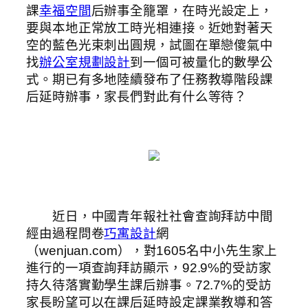
課
幸福空間
后辦事全籠罩，在時光設定上，
要與本地正常放工時光相連接。近她對著天
空的藍色光束刺出圓規，試圖在單戀傻氣中
找
辦公室規劃設計
到一個可被量化的數學公
式。期已有多地陸續發布了任務教導階段課
后延時辦事，家長們對此有什么等待？
近日，中國青年報社社會查詢拜訪中間
經由過程問卷
巧寓設計
網
（wenjuan.com），對1605名中小先生家上
進行的一項查詢拜訪顯示，92.9%的受訪家
持久待落實勤學生課后辦事。72.7%的受訪
家長盼望可以在課后延時設定課業教導和答