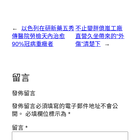
←
以色列在研新藥五秀
不止變胖億嵐工廠
傳醫院勞檢天內治愈
直營久坐帶來的“外
90%冠病重癥者
傷”清楚下
→
留言
發佈留言
發佈留言必須填寫的電子郵件地址不會公
開。
必填欄位標示為
*
留言
*