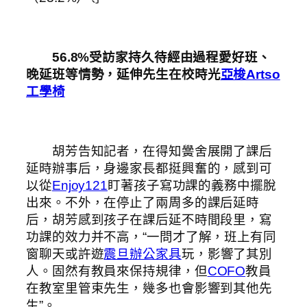
56.8%受訪家持久待經由過程愛好班、
晚延班等情勢，延伸先生在校時光
亞梭Artso
工學椅
胡芳告知記者，在得知黌舍展開了課后
延時辦事后，身邊家長都挺興奮的，感到可
以從
Enjoy121
盯著孩子寫功課的義務中擺脫
出來。不外，在停止了兩周多的課后延時
后，胡芳感到孩子在課后延不時間段里，寫
功課的效力并不高，“一問才了解，班上有同
窗聊天或許遊
震旦辦公家具
玩，影響了其別
人。固然有教員來保持規律，但
COFO
教員
在教室里管束先生，幾多也會影響到其他先
生”。