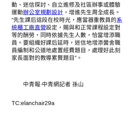
動、迷信探討、自立進修及社區辦事或體驗
運動
辦公室規劃設計
，增進先生周全成長。
“先生課后這段在校時光，應當器重教員的
系
統櫃工廠直營
設定，賜與和正常課程設定對
等的酬勞，同時依據先生人數，恰當增添職
員。要組織好課后延時，迷信地增添黌舍職
員編制和公道地處置經費題目，處理好此刻
家長面對的教導累贅題目”。
中青報·中青網記者 孫山
TC:elanchair29a