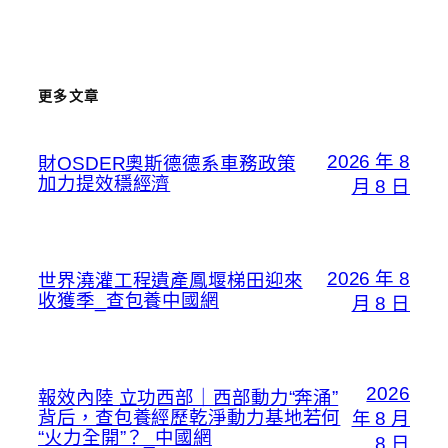
更多文章
2026 年 8
財OSDER奧斯德德系車務政策
加力提效穩經濟
月 8 日
2026 年 8
世界澆灌工程遺產鳳堰梯田迎來
收獲季_查包養中國網
月 8 日
2026
報效內陸 立功西部｜西部動力“奔涌”
背后，查包養經歷乾淨動力基地若何
年 8 月
“火力全開”？_中國網
8 日