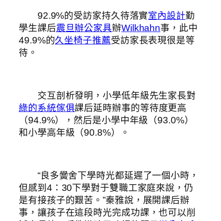
92.9%的受訪家持久待落實
室內設計
勤
學生課后
震旦辦公家具
辦
Wilkhahn
事，此中
49.9%的
久坐椅子推薦
受訪家長表現很是等
待。
交互剖析發明，小學低年級先生家長對
綠的系統傢俱
課后延時辦事的等待度更高
（94.9%），然后是小學中年級（93.0%）
和小學高年級（90.8%）。
“良多黌舍下學時光都延遲了一個小時，
但感到4：30下學對于雙職工家庭來說，仍
是有接孩子的艱苦。”秦雅說，展開課后辦
事，讓孩子在這段時光完成功課，也可以削