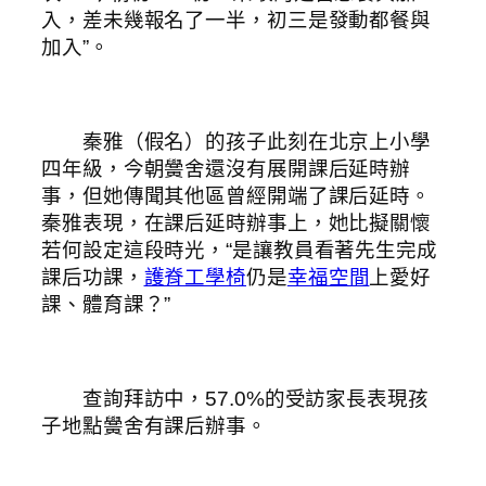
入，差未幾報名了一半，初三是發動都餐與
加入”。
秦雅（假名）的孩子此刻在北京上小學
四年級，今朝黌舍還沒有展開課后延時辦
事，但她傳聞其他區曾經開端了課后延時。
秦雅表現，在課后延時辦事上，她比擬關懷
若何設定這段時光，“是讓教員看著先生完成
課后功課，
護脊工學椅
仍是
幸福空間
上愛好
課、體育課？”
查詢拜訪中，57.0%的受訪家長表現孩
子地點黌舍有課后辦事。