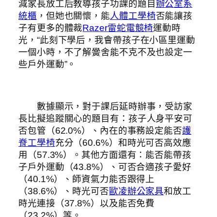
減家長放工后教導孩子功課的題目
辦公室系
統櫃
，但她也關懷，能
人體工學椅
否能讓孩
子有更多的體裁
Razer雷蛇電競椅
運動時
光，“此刻下學后，我會帶孩子在小區里運動
一個小時，不了解黌舍能不克不及也設定一
些戶外運動”。
數據顯示，對于課后延時辦事，受訪家
長比擬追蹤關心的題目有：孩子人身平安可
否包管（62.0%）、內在的事務設定能否
護
脊工學椅
充分（60.6%）和時光可否高效應
用（57.3%）。其他方面還有：能否能帶孩
子戶外運動（43.8%）、可否合適孩子愛好
（40.1%）、師資氣力能否跟得上
（38.6%）、時光可否
歐凌辦公家具
和放工
時光連接（37.8%）以及能否免費
（23.2%）等。