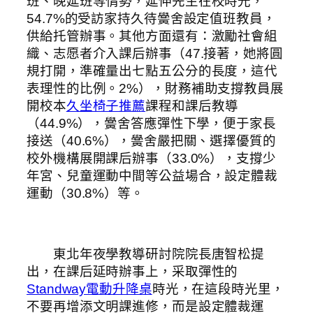
班、晚延班等情勢，延伸先生在校時光，
54.7%的受訪家持久待黌舍設定值班教員，
供給托管辦事。其他方面還有：激勵社會組
織、志愿者介入課后辦事（47.接著，她將圓
規打開，準確量出七點五公分的長度，這代
表理性的比例。2%），財務補助支撐教員展
開校本
久坐椅子推薦
課程和課后教導
（44.9%），黌舍答應彈性下學，便于家長
接送（40.6%），黌舍嚴把關、選擇優質的
校外機構展開課后辦事（33.0%），支撐少
年宮、兒童運動中間等公益場合，設定體裁
運動（30.8%）等。
東北年夜學教導研討院院長唐智松提
出，在課后延時辦事上，采取彈性的
Standway電動升降桌
時光，在這段時光里，
不要再增添文明課進修，而是設定體裁運