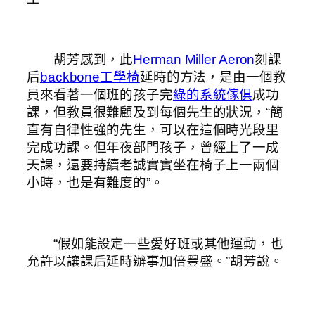
胡芳感到，此
Herman Miller Aeron
刻課
后
backbone工學椅
延時的方法，是由一個教
員來看著一個班的孩子完
綠的系統傢俱
成功
課，但教員很難顧及到每個先生的狀況，“簡
直有自律性強的先生，可以在這個時光段里
完成功課。但年夜部門孩子，曾經上了一成
天課，還要持續老誠實實坐在椅子上一兩個
小時，也是有難度的”。
“假如能設定一些愛好班或其他運動，也
允許以讓課后延時辦事加倍豐盛。”胡芳說。