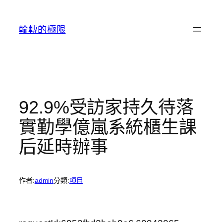
跳
至
輪轉的極限
主
要
內
容
92.9%受訪家持久待落
實勤學億嵐系統櫃生課
后延時辦事
作者:
admin
分類:
項目