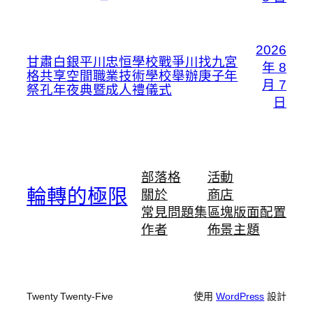
2026
甘肅白銀平川忠恒學校戰爭川找九宮
年 8
格共享空間職業技術學校舉辦庚子年
月 7
祭孔年夜典暨成人禮儀式
日
部落格
活動
輪轉的極限
關於
商店
常見問題集
區塊版面配置
作者
佈景主題
Twenty Twenty-Five
使用
WordPress
設計