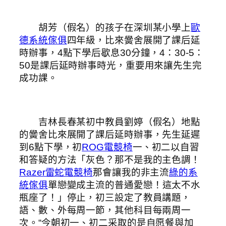
胡芳（假名）的孩子在深圳某小學上
歐
德系統傢俱
四年級，比來黌舍展開了課后延
時辦事，4點下學后歇息30分鐘，4：30-5：
50是課后延時辦事時光，重要用來讓先生完
成功課。
吉林長春某初中教員劉婷（假名）地點
的黌舍比來展開了課后延時辦事，先生延遲
到6點下學，初
ROG電競椅
一、初二以自習
和答疑的方法「灰色？那不是我的主色調！
Razer雷蛇電競椅
那會讓我的非主流
綠的系
統傢俱
單戀變成主流的普通愛戀！這太不水
瓶座了！」停止，初三設定了教員講題，
語、數、外每周一節，其他科目每兩周一
次。“今朝初一、初二采取的是自愿餐與加