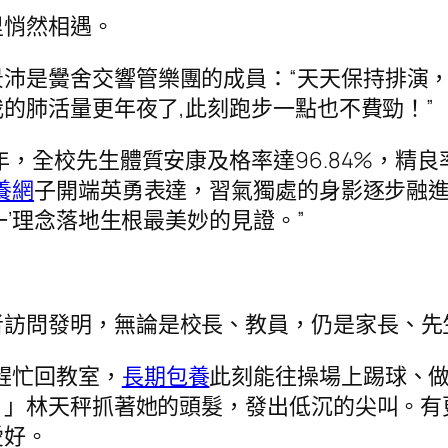
里悄然相遇。
景沛是黌舍交響管樂團的成員：“天天保持排演
的肺活量更年夜了,此刻跑步一點也不費勁！”
年，全校先生體質安康及格率達96.84%，精
養網
子開端英勇表達，習氣獨處的身影逐步融
’理念落地生根最美妙的見證。”
者訪問發明，無論是校長、教員，仍是家長、先
趕忙回教室，
長期包養
此刻能往操場上踢球、
」林天秤抓著她的頭髮，發出低沉的尖叫。有
愛好。