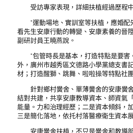
受訪專家表現，詳細扶植經過歷程中
“運動場地、實訓室等扶植，應婚配
看先生安康行動的轉變、安康素養的晉陞
副研討員王曉燕說。
“包管時長是基本，打造特點是要害
外，廣州市越秀區文德路小學黨總支書記
材；打造醒獅、跳舞、啦啦操等特點社
針對鄉村黌舍、單薄黌舍的安康黌
結對共建，共享安康教導資本、師資氣
能量。力和治理經歷；二是資本傾斜，
三是簡化落地，依托村落醫療衛生資本展
安康黌舍扶植，不只是黌舍和教導