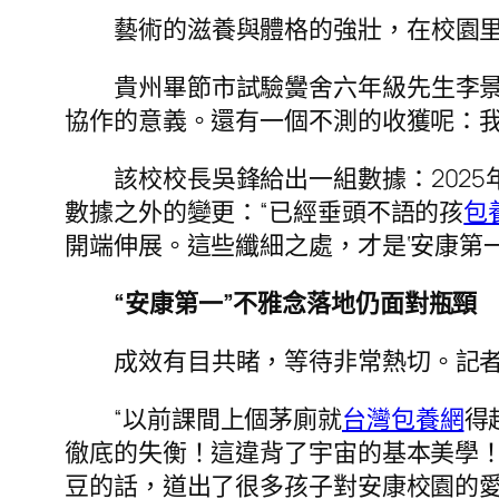
藝術的滋養與體格的強壯，在校園
貴州畢節市試驗黌舍六年級先生李
協作的意義。還有一個不測的收獲呢：我
該校校長吳鋒給出一組數據：2025
數據之外的變更：“已經垂頭不語的孩
包
開端伸展。這些纖細之處，才是‘安康第一
“安康第一”不雅念落地仍面對瓶頸
成效有目共睹，等待非常熱切。記
“以前課間上個茅廁就
台灣包養網
得
徹底的失衡！這違背了宇宙的基本美學！
豆的話，道出了很多孩子對安康校園的