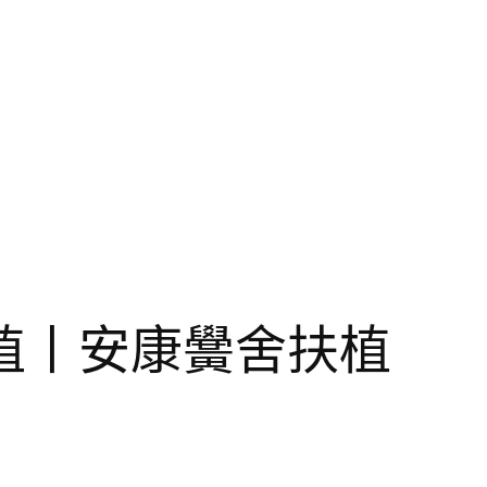
植丨安康黌舍扶植