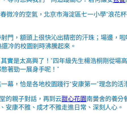
初春微冷的空氣，北京市海淀區七一小學“浪花杯
帶射門，額頭上很快沁出精密的汗珠；場邊，啦
乍熱還冷的校園剎時沸騰起來。
，其實是太高興了！”四年級先生楊浩桐剛從場
憋著勁一展身手呢！”
一幕，恰是各地校園踐行“安康第一”理念的活
講堂的親子對話，再到云
甜心花園
南黌舍的養分餐
雅、安康不雅、成才不雅走進日常、深刻人心。