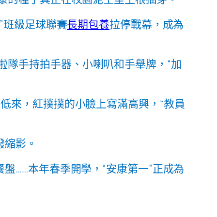
”班級足球聯賽
長期包養
拉停戰幕，成為
啦隊手持拍手器、小喇叭和手舉牌，“加
高低來，紅撲撲的小臉上寫滿高興，“教員
潑縮影。
盤……本年春季開學，“安康第一”正成為