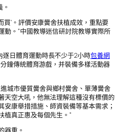
義。
買而買’。評價安康黌舍扶植成效，重點要
運動。”中國教導迷信研討院教導實際所
內逐日體育運動時長不少于2小時
包養網
5分鐘傳統體育游戲，并裝備多樣活動器
推進城市優質黌舍與鄉村黌舍、單薄黌舍
著天空大吼，他無法理解這種沒有標價的
其安康舉措措施、師資裝備等基本需求；
扶植真正惠及每個先生。”
的器重。