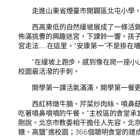
走進山東省煙臺市開闢區北屯小學
西高東低的自然緩坡展成了一條活
佈滿挑釁的興趣迷宮，下課鈴一響，孩子
宮走法……在這里，“安康第一”不是掛在
“在緩坡上跑步，感到像在爬一座小
校園最活潑的手刺。
開學第一課活氣滿滿，開學第一餐
西紅柿燉牛腩、芹菜炒肉絲、噴鼻菇
吃著噴鼻噴噴的午餐。“主校區的食堂承
剛說。北京市教委相干擔任人先容，北
糖、高鹽”進校園；366個聰明食堂的建