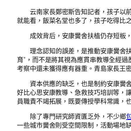
云南家長鄭密斯告知記者，孩子以前
就能看，飯菜名堂也多了，孩子吃得比之
成效背后，安康黌舍扶植仍存短板，
理念認知的誤差，是推動安康黌舍扶
育”，而不是將其視為應貫串教導全經過
考察中還未獲得應有器重。青島家長王密
資本供應的缺乏，也是制約安康黌舍
好比心思安康教導、急救技巧培訓等，讓
員職責不竭拓展，既要傳授學科常識，
除了專門研究師資匱乏外，不少鄉
一些城市黌舍則受空間限制，活動場地缺