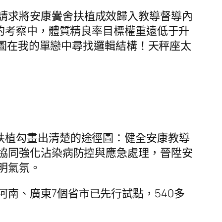
請求將安康黌舍扶植成效歸入教導督導內
的考察中，體質精良率目標權重遠低于升
試圖在我的單戀中尋找邏輯結構！天秤座太
扶植勾畫出清楚的途徑圖：健全安康教導
協同強化沾染病防控與應急處理，晉陞安
明氣氛。
河南、廣東7個省市已先行試點，540多