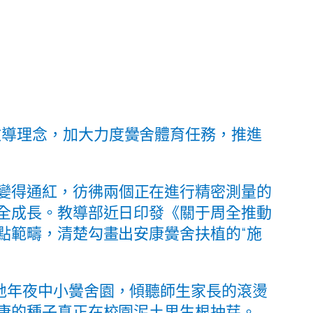
教導理念，加大力度黌舍體育任務，推進
變得通紅，彷彿兩個正在進行精密測量的
全成長。教導部近日印發《關于周全推動
點範疇，清楚勾畫出安康黌舍扶植的“施
地年夜中小黌舍園，傾聽師生家長的滾燙
康的種子真正在校園泥土里生根抽芽。