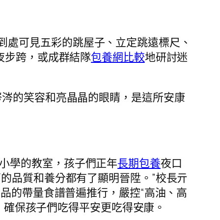
到處可見五彩的跳屋子、立定跳遠標尺、
夜步跨，或成群結隊
包養網比較
地研討迷
汗涔涔的笑容和亮晶晶的眼睛，是這所安康
屬小學的教室，孩子們正年
長期包養
夜口
的品質和養分都有了顯明晉陞。”校長亓
道菜品的帶量食譜普遍推行，嚴控“高油、高
”，確保孩子們吃得平安更吃得安康。