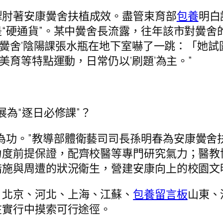
掣肘著安康黌舍扶植成效。盡管束育部
包養
明白
“硬通貨”。某中黌舍長流露，往年該市對黌舍
招致黌舍‘陰陽課張水瓶在地下室嚇了一跳：「她
美育等特點運動，日常仍以‘刷題’為主。”
展為“逐日必修課”？
為功。”教導部體衛藝司司長孫明春為安康黌舍
力度前提保證，配齊校醫等專門研究氣力；醫教
措施與周遭的狀況衛生，營建安康向上的校園文
，北京、河北、上海、江蘇、
包養留言板
山東、
在實行中摸索可行途徑。