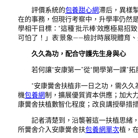
評價系統的
包養甜心網
滯后，異樣
在的事務，但現行考察中，升學率仍然是
學相干目標：“這種‘批示棒’效應極易
可怕了！」表’景象——檢討時展現體育、
久久為功，配合守護先生身與心
若何讓“安康第一”從“開學第一課”拓
“安康黌舍扶植非一日之功，需久久
機
包養網
制，擴展優質資本供應；加大
康黌舍扶植數智化程度；改良講授舉措
記者清楚到，沿襲著這一扶植思緒
所黌舍介入安康黌舍扶
包養網單次
植，