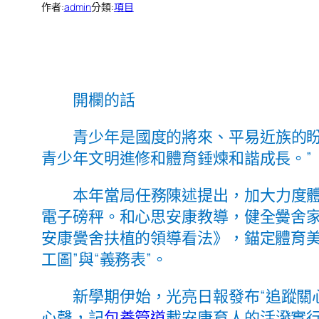
作者:
admin
分類:
項目
開欄的話
青少年是國度的將來、平易近族的
青少年文明進修和體育錘煉和諧成長。”
本年當局任務陳述提出，加大力度
電子磅秤。和心思安康教導，健全黌舍
安康黌舍扶植的領導看法》，錨定體育
工圖”與“義務表”。
新學期伊始，光亮日報發布“追蹤關
心聲，記
包養管道
載安康育人的活潑實