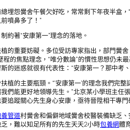
總埋怨黌舍午餐欠好吃，常常剩下年夜半盒，“
前噴鼻多了！”
制約著“安康第一”理念的落地。
植的重要妨礙。多位受訪專家指出，部門黌舍、家
歷程的焦點理念，“唯分數論”的慣性思想仍未最
斯的迷惑就很有代表性：“安康第一？那中考、
扶植的主要瓶頸。“‘安康第一’的理念我們完
我們能更好地領導先生。”北京某小學班主任
也要追蹤關心先生身心安康，亟待晉陞相干專門
包養管道
村黌舍和偏僻地域黌舍校醫裝備缺乏、
乏，難以知足所有的先生天天2小時
包養網
體