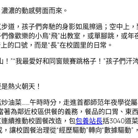
，濃濃的動感劈面而來。
氣步道，孩子們奔馳的身影如風擦過；空中上，
們像歡樂的小鳥“飛”出教室，或單腳跳，或年
墻上的口號，而是“長”在校園里的日常。
山！”“我最愛好和同窗競賽跳格子！”孩子們
更是熱火朝天！
炒油菜……午時時分，走進首都師范年夜學從
當著為鄰近校區供餐的義務，餐品的口胃、東西
京連續推動校園餐改造，包
包養站長
括3040
成，讓校園餐治理從“經歷驅動”轉向“數據驅動