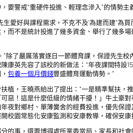
，要警戒“重硬件投進、輕理念滲入”的情勢主
先生愛好與課程需求，不克不及‘為建而建’‘為
，而不是統計投進了幾多資金、舉行了幾多場
。”除了嚴厲落實逐日一節體育課，保證先生校
陳康英先容了該校的新做法：“年夜課間特設1
團，
包養一個月價錢
豐盛體育運動情勢。”
舍扶植，王曉燕給出了提出：“一是精準幫扶，
「可惡！這是什麼低級的情緒干擾！」牛土豪對
加年夜對鄉村、單薄黌舍的經費投進，優先保證
開校園常態化安康監測和安康教導，確保安康
部分的事，還要博得處所黨委當局、家長和社會