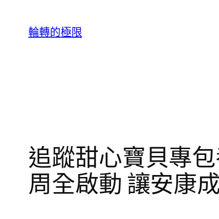
跳
至
輪轉的極限
主
要
內
容
追蹤甜心寶貝專包
周全啟動 讓安康成