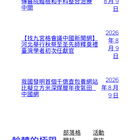
8 月 9
傳醫院體檢和手科整合治療
中間
日
2026
【找九宮格會議中國新聞網】
年 8
河北舉行秋祭至圣先師釋奠禮
月 9
臺灣學者初次任獻官
日
2026
我國發明首個千億查包養網站
年 8 月
比擬立方米深煤層年夜氣田_
中國網
9 日
部落格
活動