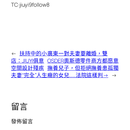
TC:jiuyi9follow8
←
扶持中的小
廣東一對夫妻要離婚，雙
店：JIUYI俱意
OSDER奧斯德零件商方都愿意
空間設計殘疾
撫養兒子，但拒絕撫養患孤獨
夫妻“完全”人生
癥的女兒……法院這樣判→
→
留言
發佈留言