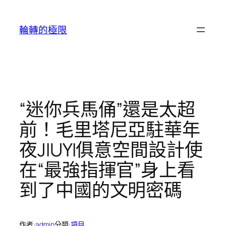
跳
至
輪轉的極限
主
要
內
容
“迷你兵馬俑”還是太超
前！毛里塔尼亞駐華年
夜JIUYI俱意空間設計使
在“最強指揮官”身上看
到了中國的文明密碼
作者:
admin
分類:
項目