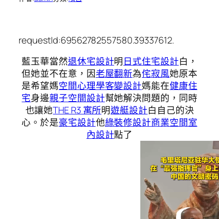
requestId:69562782557580.39337612.
藍玉華當然
退休宅設計
明
日式住宅設計
白，
但她並不在意，因
老屋翻新
為
侘寂風
她原本
是希望媽
空間心理學
客變設計
媽能在
健康住
宅
身邊
親子空間設計
幫她解決問題的，同時
也讓她
THE R3 寓所
明
遊艇設計
白自己的決
心。於是
豪宅設計
他
綠裝修設計
商業空間室
內設計
點了