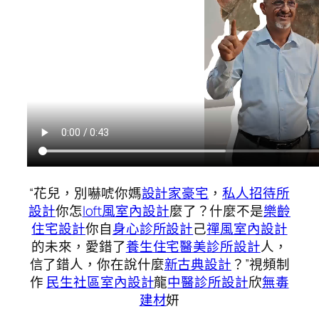
“花兒，別嚇唬你媽
設計家豪宅
，
私人招待所
設計
你怎
loft風室內設計
麼了？什麼不是
樂齡
住宅設計
你自
身心診所設計
己
禪風室內設計
的未來，愛錯了
養生住宅
醫美診所設計
人，
信了錯人，你在說什麼
新古典設計
？”視頻制
作
民生社區室內設計
龍
中醫診所設計
欣
無毒
建材
妍