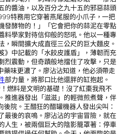
五的醬油，以及百分之九十五的邪惡蒜頭
999特務用它穿著燕尾服的小爪子，一把
機發酵物的！」「它會把你的蒜泥在零點
醬料學家對待信仰般的怒吼。他以一種專
法，瞬間擴大成直徑三公尺的巨大麵皮。
笈》中記載的「水餃皮護盾」，薄韌而充
劇烈震動，但奇蹟般地擋住了攻擊，只是
，中藥味更濃了。廖沾沾知道，他必須帶走
件
部力量，將那口比他還胖的缸抱起。
行！燃料是文明的基礎！沒了紅棗我飛不
。推進器發出「滋滋」的輕微煎煮聲，伴
衝向後院。王醋狂的醋罐機器人發出尖叫：
了最後的哀鳴。廖沾沾的宇宙冒險，就在
的人生，被兩個巨大的陰影籠罩著：停車
要時提供過任何幫助。今天，他面臨的是