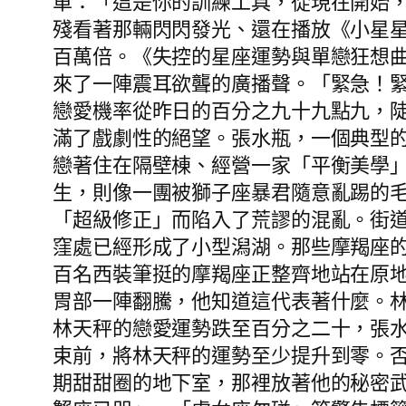
車：「這是你的訓練工具，從現在開始
殘看著那輛閃閃發光、還在播放《小星
百萬倍。《失控的星座運勢與單戀狂想
來了一陣震耳欲聾的廣播聲。「緊急！
戀愛機率從昨日的百分之九十九點九，
滿了戲劇性的絕望。張水瓶，一個典型
戀著住在隔壁棟、經營一家「平衡美學
生，則像一團被獅子座暴君隨意亂踢的
「超級修正」而陷入了荒謬的混亂。街
窪處已經形成了小型潟湖。那些摩羯座
百名西裝筆挺的摩羯座正整齊地站在原
胃部一陣翻騰，他知道這代表著什麼。
林天秤的戀愛運勢跌至百分之二十，張
束前，將林天秤的運勢至少提升到零。
期甜甜圈的地下室，那裡放著他的秘密