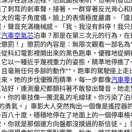
像漂浮在游泳池裡。他試圖按喇叭，但喇叭發出
來了刺耳的剎車聲，接著，一群穿著反光背心和
巨大的電子角度儀，臉上的表情極度嚴肅。「違
喊，聲音充滿機械感。「我、我沒有斜停！我只
直
汽車空氣芯
泊車？那是在第三次元的行為，在
懲罰！」懲罰的內容是：無限次觀看一部名為*
是從科幻電影裡開出來的黑色跑車，優雅地從網
，它以一種近乎蔑視重力的姿態，精準地停進了
且毫無任何多餘的動作**。跑車的駕駛座上走
走來。她的步伐優雅而精準，每一步都像
汽車零
正站好，連測量尺都顫抖著不敢發出聲音。她走
手，你的車技像一團混亂的毛線球。你污染了泊
蠢的勇氣。」車影大人突然掏出一個像是遙控器
一百八十度，穩穩地停在了地面上的一個停車格
教，你就是那個連方向盤都沒摸過的新信徒。」