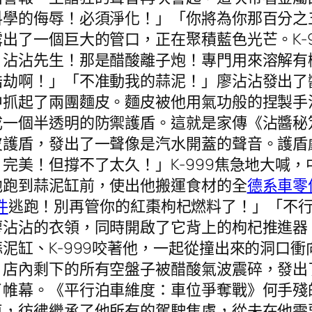
料學的侮辱！必須淨化！」「你將為你那百分之
出了一個巨大的管口，正在聚積藍色光芒。K-
！沾沾先生！那是醋酸離子炮！專門用來溶解有
浩劫啊！」「不准動我的蒜泥！」廖沾沾發出了
中抓起了兩團麵皮。麵皮被他用氣功般的捏製手
成一個半透明的防禦護盾。這就是家傳《沾醬秘
皮護盾，發出了一聲像是汽水開蓋的聲音。護盾
完美！但撐不了太久！」K-999焦急地大喊
他跑到蒜泥缸前，使出他搬運食材的全
德系車零
件
逃跑！別再管你的紅棗枸杞燃料了！」「不
廖沾沾的衣領，同時開啟了它背上的枸杞推進器
泥缸、K-999咬著他，一起從撞出來的洞口
」店內剩下的所有空盤子被醋酸氣波震碎，發出
了帷幕。《平行泊車維度：車位爭奪戰》何手殘
車，彷彿繼承了他所有的駕駛焦慮，從未在他需