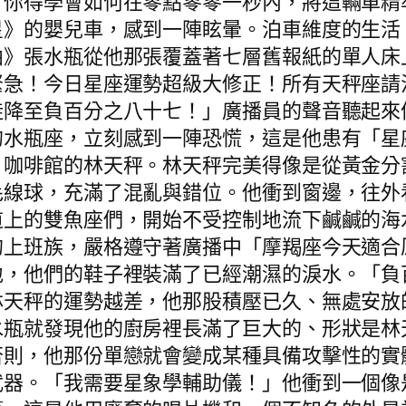
，你得學會如何在零點零零一秒內，將這輛車精
星》的嬰兒車，感到一陣眩暈。泊車維度的生活
曲》張水瓶從他那張覆蓋著七層舊報紙的單人床
緊急！今日星座運勢超級大修正！所有天秤座請
陡降至負百分之八十七！」廣播員的聲音聽起來
的水瓶座，立刻感到一陣恐慌，這是他患有「星
」咖啡館的林天秤。林天秤完美得像是從黃金分
毛線球，充滿了混亂與錯位。他衝到窗邊，往外
道上的雙魚座們，開始不受控制地流下鹹鹹的海
的上班族，嚴格遵守著廣播中「摩羯座今天適合
地，他們的鞋子裡裝滿了已經潮濕的淚水。「負
林天秤的運勢越差，他那股積壓已久、無處安放
水瓶就發現他的廚房裡長滿了巨大的、形狀是林
否則，他那份單戀就會變成某種具備攻擊性的實
武器。「我需要星象學輔助儀！」他衝到一個像