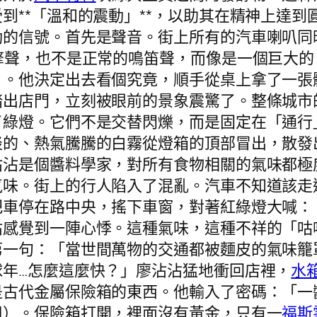
到**「溫和的震動」**，以助其在精神上達
勁的信號。首先是聲音。街上所有的汽車喇叭同
擎聲，也不是正常的鳴笛聲，而像是一個巨大
」。他決定出去看個究竟，順手從桌上拿了一張
踏出店門，立刻被眼前的景象震驚了。整條城市
了綠燈。它們不是交替閃爍，而是固定在「通行
淡的、熱氣騰騰的白霧從燈箱的頂部冒出，散發
沾沾是個醬料學家，對所有食物相關的氣味都極
氣味。街上的行人陷入了混亂。汽車不知道該走
把車停在路中央，搖下車窗，對著紅綠燈大喊：
沾感覺到一陣心悸。這種氣味，這種不祥的「咕
第一句：「當世間萬物的交通都被麵皮的氣味籠
年…怎麼這麼快？」廖沾沾猛地衝回店裡，
水
是古代金屬保險箱的東西。他輸入了密碼：「一
用）。保險箱打開，裡面沒有黃金，只有一
福斯