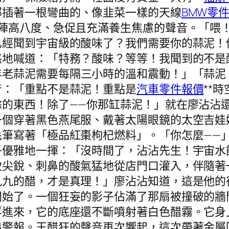
部插著一根彎曲的、像韭菜一樣的天線
BMW零
陣高八度、急促且充滿養生焦慮的聲音。「喂！是
已經聞到宇宙級的酸味了？我們需要你的蒜泥！
惑地喊道：「特務？酸味？等等！我聞到的不是
年老蒜泥需要每隔三小時的溫和震動！」「蒜泥
音：「重點不是蒜泥！重點是
汽車零件報價
**
餘的東西！除了——你那缸蒜泥！」就在廖沾沾
一個穿著黑色燕尾服、戴著太陽眼鏡的太空吉娃
筆寫著「極品紅棗枸杞燃料」。「你怎麼——」廖
子優雅地一揮：「沒時間了，沾沾先生！宇宙水
致尖銳、刺鼻的酸氣猛地從店門口灌入，伴隨著
九九的醋，才是真理！」廖沾沾知道，這是他的
開始了。一個狂妄的影子佔滿了那扇被撞破的牆
浮進來，它的底座還不斷噴射著白色醋霧。它身
出警報。王醋狂的聲音再次響起，這次帶著金屬