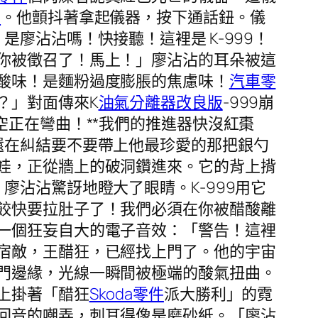
件
。他顫抖著拿起儀器，按下通話鈕。儀
廖沾沾嗎！快接聽！這裡是 K-999！
你被徵召了！馬上！」廖沾沾的耳朵被這
酸味！是麵粉過度膨脹的焦慮味！
汽車零
？」對面傳來K
油氣分離器改良版
-999崩
時空正在彎曲！**我們的推進器快沒紅棗
還在糾結要不要帶上他最珍愛的那把銀勺
娃，正從牆上的破洞鑽進來。它的背上揹
沾沾驚訝地瞪大了眼睛。K-999用它
餃快要拉肚子了！我們必須在你被醋酸離
一個狂妄自大的電子音效：「警告！這裡
宿敵，王醋狂，已經找上門了。他的宇宙
門邊緣，光線一瞬間被極端的酸氣扭曲。
上掛著「醋狂
Skoda零件
派大勝利」的霓
回音的嘲弄，刺耳得像是磨砂紙。「廖沾