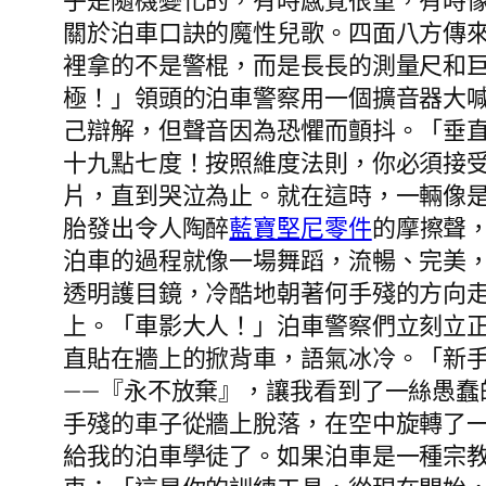
乎是隨機變化的，有時感覺很重，有時
關於泊車口訣的魔性兒歌。四面八方傳
裡拿的不是警棍，而是長長的測量尺和
極！」領頭的泊車警察用一個擴音器大
己辯解，但聲音因為恐懼而顫抖。「垂
十九點七度！按照維度法則，你必須接受
片，直到哭泣為止。就在這時，一輛像
胎發出令人陶醉
藍寶堅尼零件
的摩擦聲
泊車的過程就像一場舞蹈，流暢、完美，
透明護目鏡，冷酷地朝著何手殘的方向
上。「車影大人！」泊車警察們立刻立
直貼在牆上的掀背車，語氣冰冷。「新
——『永不放棄』，讓我看到了一絲愚
手殘的車子從牆上脫落，在空中旋轉了
給我的泊車學徒了。如果泊車是一種宗