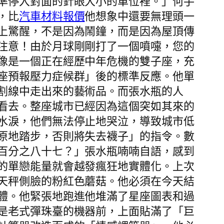
準停入對面的針眼大小的車位裡。」何手
，比
汽車材料報價
他想象中還要無理頭一
上驚醒，不是因為鬧鐘，而是因為屋頂傳
注意！由於月球剛剛打了一個噴嚏，您的
像是一個正在經歷中年危機的雙子座，充
座預報壓力症候群」後的標準反應。他單
割線中走出來的藝術品。而張水瓶的人
看去。整座城市已經因為這個突如其來的
水淚，他們無法停止地哭泣，導致城市低
原地踏步，否則將失去襪子」的指令。數
百分之八十七？」張水瓶喃喃自語，感到
的單戀能量就會越發瘋狂地實體化。上次
天秤側臉的粉紅色蘑菇。他必須在今天結
體。他緊張地跑進他堆滿了星座圖表和過
是老式彈珠臺的機器前，上面貼滿了「巨