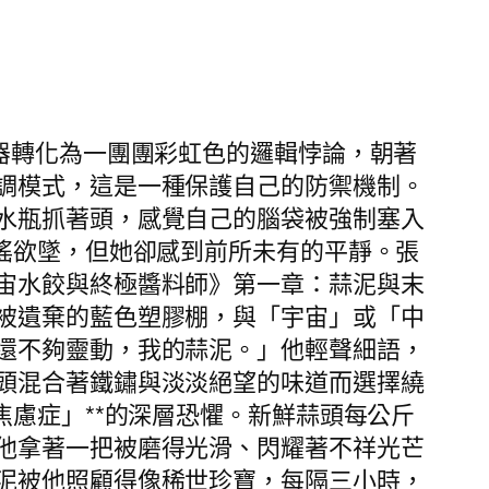
器轉化為一團團彩虹色的邏輯悖論，朝著
調模式，這是一種保護自己的防禦機制。
水瓶抓著頭，感覺自己的腦袋被強制塞入
搖欲墜，但她卻感到前所未有的平靜。張
宙水餃與終極醬料師》第一章：蒜泥與末
被遺棄的藍色塑膠棚，與「宇宙」或「中
還不夠靈動，我的蒜泥。」他輕聲細語，
頭混合著鐵鏽與淡淡絕望的味道而選擇繞
焦慮症」**的深層恐懼。新鮮蒜頭每公斤
他拿著一把被磨得光滑、閃耀著不祥光芒
泥被他照顧得像稀世珍寶，每隔三小時，