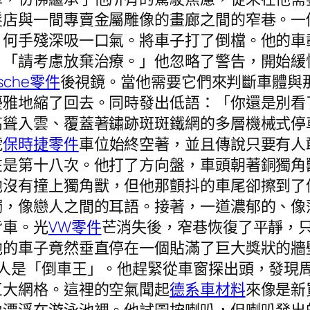
髮店與一間專賣金屬雕像的畫廊之間的窄巷。一
。何手殘深吸一口氣。將車子打了倒檔。他的車
」「請考慮放棄治療。」他忽略了警告，開始緩
rsche零件
後視鏡。當他需要它們來判斷車體與
優雅地縮了回去。同時發出低語：「你還是別看
高聳入雲、覆蓋著鏽跡斑斑鐵網的多層機械式停
號
保時捷零件
車位始終空著，並且傳說只要有人
在是第十八次。他打了方向盤，車頭朝著銅獨角
他沒有撞上獨角獸，但他那顫抖的車尾卻擦到了
觸，像戀人之間的耳語。接著，一道濃郁的、像
背車。光
VW零件
芒消失後，窄巷恢復了平靜，
他的車子竟然垂直停在一個貼滿了巨大獎狀的牆
款人是「倒車王」。他趕緊從車窗探出頭，發現
巨大網格。這裡的空氣聞起
德系車材料
來像是新