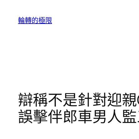
跳
至
輪轉的極限
主
要
內
容
辯稱不是針對迎親
誤擊伴郎車男人監