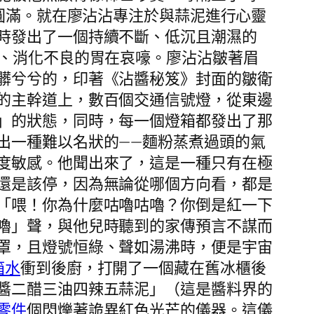
到圓滿。就在廖沾沾專注於與蒜泥進行心靈
時發出了一個持續不斷、低沉且潮濕的
的、消化不良的胃在哀嚎。廖沾沾皺著眉
髒兮兮的，印著《沾醬秘笈》封面的皺衛
的主幹道上，數百個交通信號燈，從東邊
」的狀態，同時，每一個燈箱都發出了那
出一種難以名狀的——麵粉蒸煮過頭的氣
度敏感。他聞出來了，這是一種只有在極
還是該停，因為無論從哪個方向看，都是
「喂！你為什麼咕嚕咕嚕？你倒是紅一下
嚕」聲，與他兒時聽到的家傳預言不謀而
罩，且燈號恒綠、聲如湯沸時，便是宇宙
箱水
衝到後廚，打開了一個藏在舊冰櫃後
醬二醋三油四辣五蒜泥」（這是醬料界的
零件
個閃爍著詭異紅色光芒的儀器。這儀