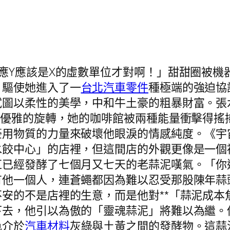
應Y應該是X的虛數單位才對啊！」甜甜圈被機
，驅使她進入了一
台北汽車零件
種極端的強迫協
試圖以柔性的美學，中和牛土豪的粗暴財富。張
個優雅的旋轉，她的咖啡館被兩種能量衝擊得搖
豪用物質的力量來破壞他眼淚的情感純度。《宇
水餃中心」的店裡，但這間店的外觀更像是一個
缸已經發酵了七個月又七天的老蒜泥嘆氣。「你
有他一個人，連蒼蠅都因為難以忍受那股陳年蒜
安的不是店裡的生意，而是他對**「蒜泥成本
下去，他引以為傲的「靈魂蒜泥」將難以為繼。
色介於
汽車材料
灰綠與土黃之間的發酵物。這蒜