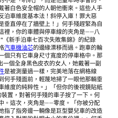
的不是「叭叭」，而是他童年時學會的、
戴著白色安全帽的人朝他衝來。這些人手
反泊車維度基本法！斜停入庫！罪大惡
是垂直停在了牆壁上！」何手殘趕緊為自
這裡，你的車體與停車線的夾角是——八
*《新手泊車七百次失敗集錦》的紀錄
格
汽車機油芯
的邊緣漂移而過。跑車的輪
一個只有它車身尺寸寬度的停車格中。那
出一個全身黑色皮衣的女人，她戴著一副
件
是被測量過一樣，完美地落在網格線
到何手殘面前，輕蔑地掃了一眼他那輛垂
車維度的純粹性。」「但你的後視鏡貼紙
的裝置，對著何手殘的車子按了一下。何
中。這次，夾角是——零度。「你被分配
她指了指旁邊一輛像是巨型嬰兒車的改造