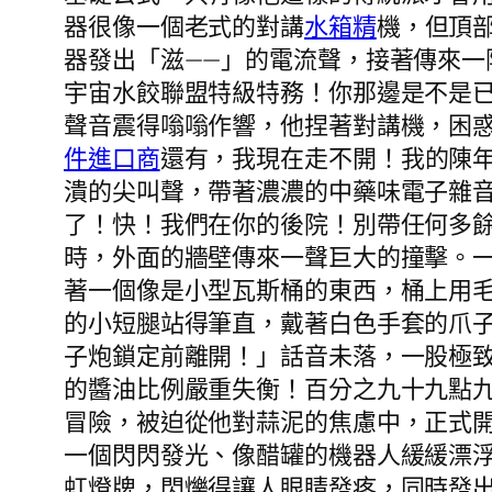
器很像一個老式的對講
水箱精
機，但頂
器發出「滋——」的電流聲，接著傳來一
宇宙水餃聯盟特級特務！你那邊是不是
聲音震得嗡嗡作響，他捏著對講機，困
件進口商
還有，我現在走不開！我的陳
潰的尖叫聲，帶著濃濃的中藥味電子雜
了！快！我們在你的後院！別帶任何多
時，外面的牆壁傳來一聲巨大的撞擊。
著一個像是小型瓦斯桶的東西，桶上用毛
的小短腿站得筆直，戴著白色手套的爪
子炮鎖定前離開！」話音未落，一股極
的醬油比例嚴重失衡！百分之九十九點
冒險，被迫從他對蒜泥的焦慮中，正式
一個閃閃發光、像醋罐的機器人緩緩漂
虹燈牌，閃爍得讓人眼睛發疼，同時發