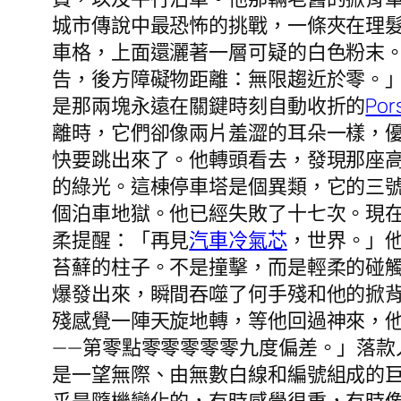
城市傳說中最恐怖的挑戰，一條夾在理
車格，上面還灑著一層可疑的白色粉末
告，後方障礙物距離：無限趨近於零。
是那兩塊永遠在關鍵時刻自動收折的
Po
離時，它們卻像兩片羞澀的耳朵一樣，
快要跳出來了。他轉頭看去，發現那座
的綠光。這棟停車塔是個異類，它的三
個泊車地獄。他已經失敗了十七次。現
柔提醒：「再見
汽車冷氣芯
，世界。」
苔蘚的柱子。不是撞擊，而是輕柔的碰
爆發出來，瞬間吞噬了何手殘和他的掀
殘感覺一陣天旋地轉，等他回過神來，
——第零點零零零零零九度偏差。」落
是一望無際、由無數白線和編號組成的