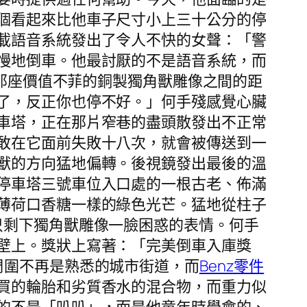
個看起來比他車子尺寸小上三十公分的停
載語音系統發出了令人不快的女聲：「警
慢地倒車。他最討厭的不是語音系統，而
那座價值不菲的銅製獨角獸雕像之間的距
了，反正你也停不好。」何手殘感覺心臟
車塔，正在那片窄巷的盡頭散發出不正常
敢在它面前失敗十八次，就會被傳送到一
獸的方向猛地偏轉。後視鏡發出最後的溫
停車塔三號車位入口處的一根古老、佈滿
薄荷口香糖一樣的綠色光芒。猛地從柱子
只剩下獨角獸雕像一臉困惑的表情。何手
壁上。獎狀上寫著：「完美倒車入庫獎
周圍不再是熟悉的城市街道，而
Benz零件
買的輪胎和劣質香水的混合物，而重力似