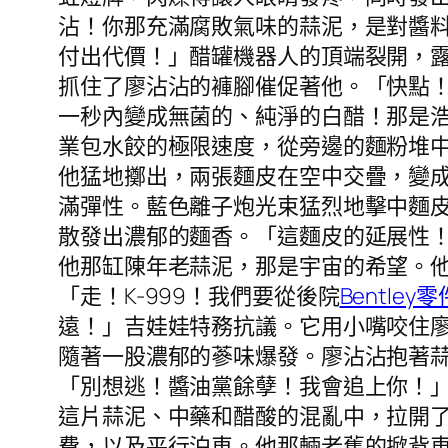
沾！你那充滿腐敗氣味的蒜泥，是對醬
付出代價！」醋罐機器人的頂端裂開，露
抓住了廖沾沾的褲腳催促著他。「快點
一秒內變成無菌的、純淨的白醋！那是
業包水餃的極限速度，從旁邊的麵粉堆
他猛地擲出，兩張麵皮在空中交疊，變
滿彈性。藍色離子炮光束猛烈地擊中麵
散發出濃郁的麵香。「這麵皮的延展性！
他那缸陳年老蒜泥，那是宇宙的希望。
「走！K-999！我們要從後院
Bentley零
遠！」吉娃娃特務抗議。它用小嘴咬住
隨著一股濃郁的蔘味爆發。廖沾沾抱著蒜
「別想逃！醬油黨餘孽！我會追上你！
這片蒜泥、中藥和醋酸的混亂中，拉開
費，以及平行泊車。他那輛老舊的掀背