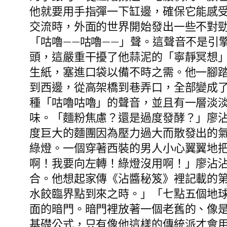
他就要用手指彈一下缸邊，確保它能感受
交流時，外面的世界開始發出一些不對
「咕嚕——咕嚕——」聲。這聲音不是引
頭，這嚴重干擾了他蒜泥的「寧靜冥想
生紙，塞進口袋以備不時之需。他一腳
到西邊，從高架橋到巷弄口，全部變成
種「咕嚕咕嚕」的聲音，並且有一層淡
味。「麵粉焦慮？還是過度發酵？」廖
度巨大的麵團因為壓力過大而散發出的
綠燈。一個穿著西裝的男人小心翼翼地
啊！我要向左轉！綠燈沒用啊！」廖沾
合。他想起家傳《沾醬秘笈》裡記載的
水餃臨界點到來之時。」「七點五個地球
面的暗門。暗門裡放著一個老舊的、像
基礎公式，只有像他這樣的傳統派才會