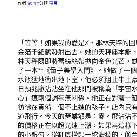
作者:
admin
分類:
項目
「等等！如果我的愛是X，那林天秤的回
金箔千紙鶴發射出去。她的天秤座本能
林天秤隨即將蕾絲絲帶拋向金色光芒，
了一本**《量子美學入門》。她做了一
水瓶猛地衝出地下室，他必須阻止牛土
日預兆廖沾沾坐在他那間被稱為「宇宙
心」這兩個詞毫無關係。他正在對著一
彷彿在責備一個不上進的孩子。店內只
道飛行。今天的營業額是：零。廖沾沾不
的價格正在以超光速上漲，如果再這樣
的小銀勺，從缸底撈起一坨濃稠的、顏