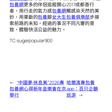
包養網
更多的伴侶追蹤關心2017成都善行
者，用行走的氣力感
包養網
觸感染天然的美
妙，用果斷的
包養
腳
女大生包養俱樂部
步摸
索前路的未知，經過的事況不同凡響的景
致，體驗快活公益的魅力。
TC:sugarpopular900
←
“中國夢·休息美”2026專
哈爾濱專包養
包養網心得新年音樂會在京
app：百只企鵝
舉行
巡游
→