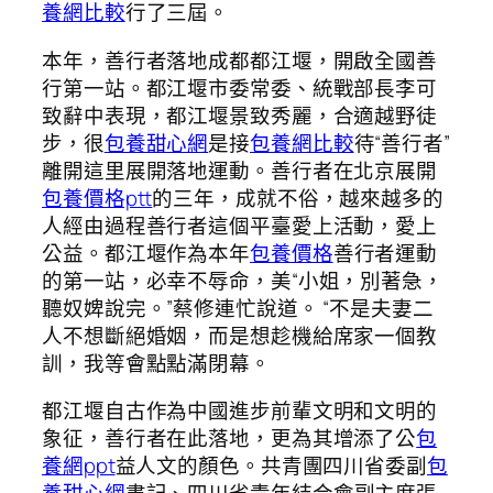
養網比較
行了三屆。
本年，善行者落地成都都江堰，開啟全國善
行第一站。都江堰市委常委、統戰部長李可
致辭中表現，都江堰景致秀麗，合適越野徒
步，很
包養甜心網
是接
包養網比較
待“善行者”
離開這里展開落地運動。善行者在北京展開
包養價格ptt
的三年，成就不俗，越來越多的
人經由過程善行者這個平臺愛上活動，愛上
公益。都江堰作為本年
包養價格
善行者運動
的第一站，必幸不辱命，美“小姐，別著急，
聽奴婢說完。”蔡修連忙說道。 “不是夫妻二
人不想斷絕婚姻，而是想趁機給席家一個教
訓，我等會點點滿閉幕。
都江堰自古作為中國進步前輩文明和文明的
象征，善行者在此落地，更為其增添了公
包
養網ppt
益人文的顏色。共青團四川省委副
包