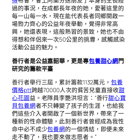
得
布會，會上阿蘭分送朋友了本身的生長經
過的事況，在成都長年夜的她，愛著這里的
每一山每一水，現在能代表長者同鄉開啟一
場勠力齊心的公益年夜舉動，覺得非常高
興，她還表現，這般熟習的景致，她也不由
得想和伴侶來一次50公里的挑釁，感觸感染
活動公益的魅力。
善行者是公益嘉韶華，更是專
包養甜心網
門
研究的籌款平臺
善行者舉行三屆，累計籌款1132萬元，
包養
價格ptt
跨越70000人次的貧苦兒童直接收
甜
心花園
益。老隊員李艷洪坦言：“善行
甜心寶
貝包養網
者不只轉變了孩子的生涯，也給我
們這些介入者開啟了一個新世界，帶來了一
種新的性命體驗，此刻善行者曾經成為我性
命中必不成少
包養網
的一個情結，即便未來
走不動了，我也要來做志愿者。”