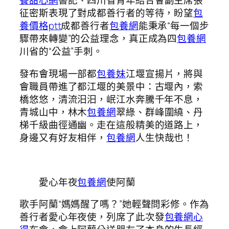
養甜心網
書記、四川省青年結合會副主席張
征密斯表現了對成都善行者的等待，盼望
包
養價格ptt
成都善行者
包養網
能秉承“每一個步
驟帶來轉變”的公益理念，真正成為四
包養網
川省的“公益”手刺。
發布會現場一部都
包養妹
江堰宣揚片，將與
會職員帶進了都江堰的美景中：古堰內，索
橋悠悠，清流汨汨，岷江水奔騰千年不息，
青城山中，林木
包養網
翠綠、群峰圍繞、丹
梯千級曲徑通幽。走在這般精美的道路上，
身邊又有好友相伴，
包養網
人生快哉也！
愛心年夜
包養網
使阿蘭
歌手阿蘭“媽媽醒了嗎？”她輕聲問彩修。作為
善行者愛心年夜使，列席了此次發
包養網心