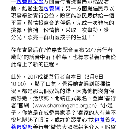
一
包養俱樂部
方面善行者提倡民眾酷愛活
動，酷愛生涯
包養網
；另一方面提倡民眾以
現實舉動實行公益，盼望能為民眾供給一個
平臺，與情投意合的伴侶，完成一次難忘的
挑釁，懷揣一份情懷，采取一次舉動，發一
分光，照亮一群山區孩子的生涯！”
發布會最后在7位嘉賓配合宣布“2017善行者
啟動”的話音中落下帷幕，也標志著善行者從
此踏上了新的征程。
此外，2017成都善行者自本日（3月6日
10:00），鬆了口氣，覺得她會遇到那種情
況。都是那兩個奴婢的錯，因為他們沒有保
護好她，活該死。開端正式報名，登岸“善行
者”官網（www.shanxingzhe.org.cn）“小嫂
子，你這是在威脅秦家嗎？”秦家的人有些不
悅地瞇起了眼睛。或許追蹤關心“扶
包養
貧
包
養俱樂部
善行者”微信大眾號報名介入。盼望