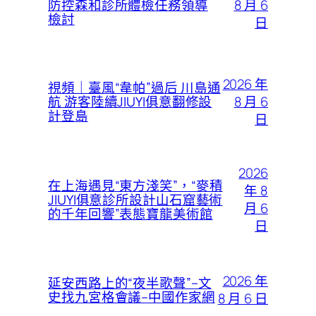
8 月 6
防控森和診所體檢任務領導
檢討
日
2026 年
視頻｜臺風“韋帕”過后 川島通
8 月 6
航 游客陸續JIUYI俱意翻修設
計登島
日
2026
在上海遇見“東方淺笑”，“麥積
年 8
JIUYI俱意診所設計山石窟藝術
月 6
的千年回響”表態寶龍美術館
日
2026 年
延安西路上的“夜半歌聲”–文
史找九宮格會議–中國作家網
8 月 6 日