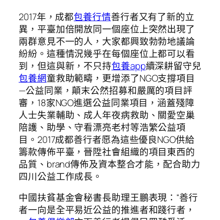
2017年，成都
包養行情
善行者又有了新的立
異，平臺加倍開放同一個座位上突然出現了
兩群意見不一的人，大家都興致勃勃地議論
紛紛。這種情況幾乎在每個座位上都可以看
到，但這與新，不只持
包養app
續深耕留守兒
包養網
童救助範疇，更增添了NGO支撐項目
—公益同業，顛末公然招募和嚴厲的項目評
審，18家NGO進選公益同業項目，涵蓋殘障
人士失業輔助、成人年夜病救助、關愛空巢
陪護、助學、守看漂亮老村等浩繁公益項
目。2017成都善行者愿為這些優良NGO供給
籌款傳佈平臺，晉陞社會組織的項目東西的
品質、brand傳佈及資本整合才能，配合助力
四川公益工作成長。
中國扶貧基金會秘書長助理王鵬表現：“善行
者一向是全平易近公益的推進者和踐行者，