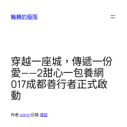
跳
至
輪轉的極限
主
要
內
容
穿越一座城，傳遞一份
愛——2甜心一包養網
017成都善行者正式啟
動
作者:
admin
分類:
項目