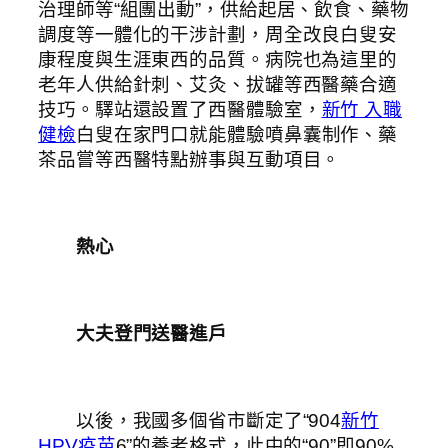
治理師等“組團出動”，供給起居、飲食、藥物
調度等一體化的干涉計劃，周全改良白叟安
康程度與生涯東西的品質。病院也為這里的
老年人供給針刺、艾灸、拔罐等西醫藥合適
技巧。驛站還設置了西醫體驗室，
新竹 入職
健檢
白叟在家門口就能體驗噴鼻囊制作、藥
茶品嘗等西醫特點辦事與互動項目。
熱心
大夫登門送醫進戶
以後，我國多個省市斷定了“904
新竹
HPV疫苗
6”的養老格式，此中的“90”即90%