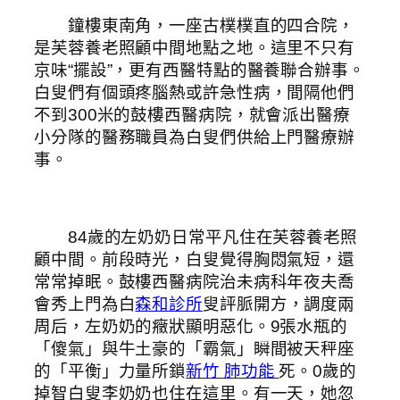
鐘樓東南角，一座古樸樸直的四合院，
是芙蓉養老照顧中間地點之地。這里不只有
京味“擺設”，更有西醫特點的醫養聯合辦事。
白叟們有個頭疼腦熱或許急性病，間隔他們
不到300米的鼓樓西醫病院，就會派出醫療
小分隊的醫務職員為白叟們供給上門醫療辦
事。
84歲的左奶奶日常平凡住在芙蓉養老照
顧中間。前段時光，白叟覺得胸悶氣短，還
常常掉眠。鼓樓西醫病院治未病科年夜夫喬
會秀上門為白
森和診所
叟評脈開方，調度兩
周后，左奶奶的癥狀顯明惡化。9張水瓶的
「傻氣」與牛土豪的「霸氣」瞬間被天秤座
的「平衡」力量所鎖
新竹 肺功能
死。0歲的
掉智白叟李奶奶也住在這里。有一天，她忽