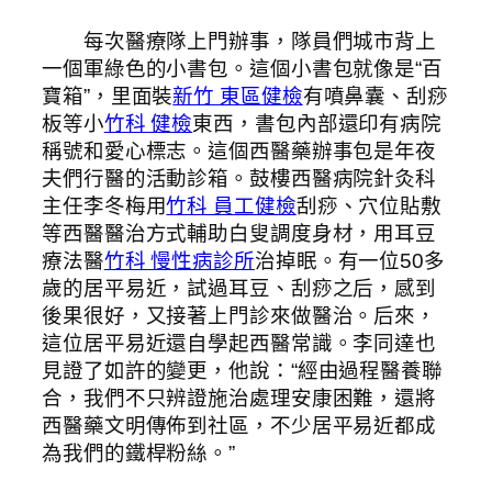
每次醫療隊上門辦事，隊員們城市背上
一個軍綠色的小書包。這個小書包就像是“百
寶箱”，里面裝
新竹 東區健檢
有噴鼻囊、刮痧
板等小
竹科 健檢
東西，書包內部還印有病院
稱號和愛心標志。這個西醫藥辦事包是年夜
夫們行醫的活動診箱。鼓樓西醫病院針灸科
主任李冬梅用
竹科 員工健檢
刮痧、穴位貼敷
等西醫醫治方式輔助白叟調度身材，用耳豆
療法醫
竹科 慢性病診所
治掉眠。有一位50多
歲的居平易近，試過耳豆、刮痧之后，感到
後果很好，又接著上門診來做醫治。后來，
這位居平易近還自學起西醫常識。李同達也
見證了如許的變更，他說：“經由過程醫養聯
合，我們不只辨證施治處理安康困難，還將
西醫藥文明傳佈到社區，不少居平易近都成
為我們的鐵桿粉絲。”