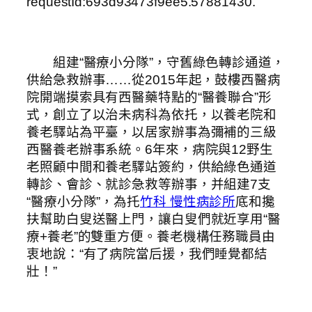
requestId:693d93473f9ee5.57881430.
組建“醫療小分隊”，守舊綠色轉診通道，
供給急救辦事……從2015年起，鼓樓西醫病
院開端摸索具有西醫藥特點的“醫養聯合”形
式，創立了以治未病科為依托，以養老院和
養老驛站為平臺，以居家辦事為彌補的三級
西醫養老辦事系統。6年來，病院與12野生
老照顧中間和養老驛站簽約，供給綠色通道
轉診、會診、就診急救等辦事，并組建7支
“醫療小分隊”，為托
竹科 慢性病診所
底和攙
扶幫助白叟送醫上門，讓白叟們就近享用“醫
療+養老”的雙重方便。養老機構任務職員由
衷地說：“有了病院當后援，我們睡覺都結
壯！”