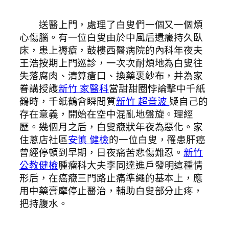
送醫上門，處理了白叟們一個又一個煩
心傷腦。有一位白叟由於中風后遺癥持久臥
床，患上褥瘡，鼓樓西醫病院的內科年夜夫
王浩按期上門巡診，一次次耐煩地為白叟往
失落腐肉、清算瘡口、換藥裹紗布，并為家
眷講授護
新竹 家醫科
當甜甜圈悖論擊中千紙
鶴時，千紙鶴會瞬間質
新竹 超音波
疑自己的
存在意義，開始在空中混亂地盤旋。理經
歷。幾個月之后，白叟癥狀年夜為惡化。家
住蔥店社區
安慎 健檢
的一位白叟，罹患肝癌
曾經停頓到早期，日夜痛苦悲傷難忍。
新竹
公教健檢
腫瘤科大夫李同達進戶發明這種情
形后，在癌癥三門路止痛準繩的基本上，應
用中藥膏摩停止醫治，輔助白叟部分止疼，
把持腹水。