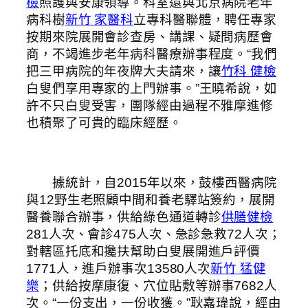
檢
照護與安康領導。科室還與北京病院老年
病科樹
新竹 家醫科
立專科醫聯體，聘任專家
按期來院展開會診查房、講課、疑問病歷會
商，不竭進步老年病科醫療辦事程度。“我們
把三甲病院的年夜牌大夫請來，讓
竹科 健檢
白叟們享用專家的上門辦事。”王曉希說，如
許不只白叟受害，團隊經由過程不雅摩進修
也積聚了可貴的臨床經歷。
據統計，自2015年以來，鼓樓西醫病院
與12野生老照顧中間和養老驛站簽約，展開
醫養聯合辦事，供給綠色通道轉診
供膳健檢
281人次、會診475人次、急診急救72人次；
對轄區托底和攙扶幫助白叟展開進戶評價
1771人，進戶辦事次13580人次
新竹 猛健
樂
；供給按摩康復、穴位貼敷等辦事7682人
次。“一份支出，一份收獲。”耿嘉瑋說，經由