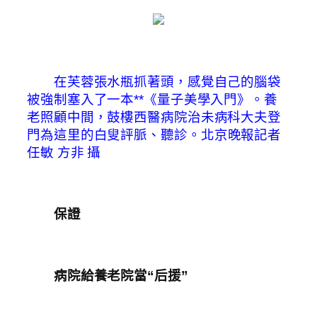
在芙蓉張水瓶抓著頭，感覺自己的腦袋
被強制塞入了一本**《量子美學入門》。養
老照顧中間，鼓樓西醫病院治未病科大夫登
門為這里的白叟評脈、聽診。
北京晚報記者
任敏 方非 攝
保證
病院給養老院當“后援”