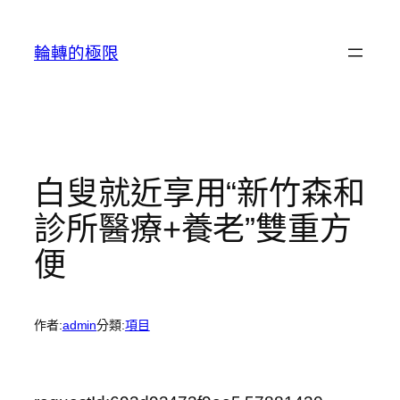
跳
至
輪轉的極限
主
要
內
容
白叟就近享用“新竹森和
診所醫療+養老”雙重方
便
作者:
admin
分類:
項目