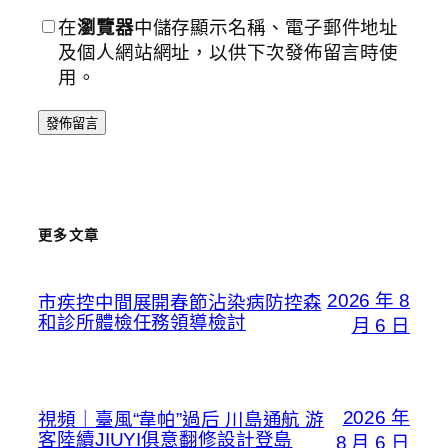
在
瀏覽器
中儲存顯示名稱、電子郵件地址
及個人網站網址，以供下次發佈留言時使
用。
更多文章
2026 年 8
市疾控中間展開春節沾染病防控森
和診所體檢任務領導檢討
月 6 日
2026 年
視頻｜臺風“韋帕”過后 川島通航 游
客陸續JIUYI俱意翻修設計登島
8 月 6 日