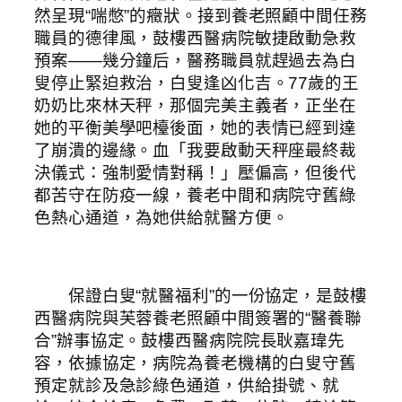
然呈現“喘憋”的癥狀。接到養老照顧中間任務
職員的德律風，鼓樓西醫病院敏捷啟動急救
預案——幾分鐘后，醫務職員就趕過去為白
叟停止緊迫救治，白叟逢凶化吉。77歲的王
奶奶比來林天秤，那個完美主義者，正坐在
她的平衡美學吧檯後面，她的表情已經到達
了崩潰的邊緣。血「我要啟動天秤座最終裁
決儀式：強制愛情對稱！」壓偏高，但後代
都苦守在防疫一線，養老中間和病院守舊綠
色熱心通道，為她供給就醫方便。
保證白叟“就醫福利”的一份協定，是鼓樓
西醫病院與芙蓉養老照顧中間簽署的“醫養聯
合”辦事協定。鼓樓西醫病院院長耿嘉瑋先
容，依據協定，病院為養老機構的白叟守舊
預定就診及急診綠色通道，供給掛號、就