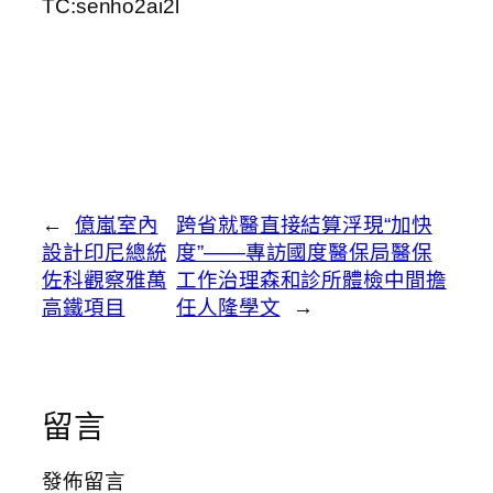
TC:senho2ai2l
←
億嵐室內
跨省就醫直接結算浮現“加快
設計印尼總統
度”——專訪國度醫保局醫保
佐科觀察雅萬
工作治理森和診所體檢中間擔
高鐵項目
任人隆學文
→
留言
發佈留言