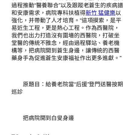
過程推動“醫養聯合”以及跟蹤老蒼生的疾病譜
和安康需求，病院專科扶植得
新竹 猛健樂
以
強化，并帶動了人才培育。“這項摸索，是平
易近生工程，更是熱心工程。作為西醫院，
我們也出力打造沒有圍墻的西醫院，打破坐
堂醫的傳統不雅念，經由過程驛站、養老機
構等，把病院開到蒼生身邊，讓傳統的西醫
藥身手為促進蒼生安康福祉作出更多進獻。”
原題目：給養老院當“后援”登門送醫按期
巡診
把病院開到白叟身邊