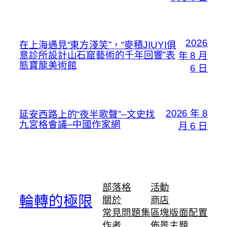
2026
在上海遇見“東方淺笑”，“麥積JIUYI俱
意診所設計山石窟藝術的千年回響”表
年 8 月
態寶龍美術館
6 日
2026 年 8
延安西路上的“夜半歌聲”–文史找
九宮格會議–中國作家網
月 6 日
部落格
活動
輪轉的極限
關於
商店
常見問題集
區塊版面配置
作者
佈景主題