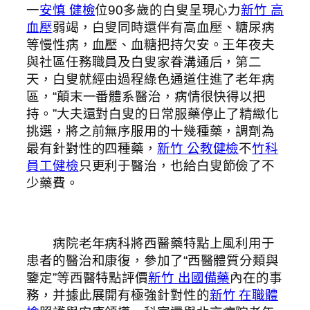
一
安慎 健檢
位90多歲的白叟呈現心力
新竹 高
血壓
弱竭，白叟同時還伴有高血壓、糖尿病
等慢性病，血壓、血糖把持欠安。王年夜夫
與社區任務職員及白叟家眷溝通后，第二
天，白叟就經由過程綠色通道住進了老年病
區，“顛末一番體系醫治，病情很快得以把
持。”大夫還對白叟的日常服藥停止了精緻化
挑選，將之前無序服用的十幾種藥，調劑為
最有針對性的四種藥，
新竹 公教健檢
不
竹科
員工健檢
只更利于醫治，也給白叟節儉了不
少藥費。
病院老年病科將西醫藥特點上風利用于
患者的醫治和康復，參加了“西醫體質分類與
鑒定”等西醫特點評價
新竹 出國備藥
內在的事
務，并據此展開有極強針對性的
新竹 在職體