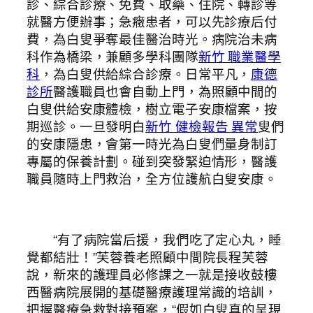
診、綜合診療、免費、取藥、住院、轉診等
就醫方便辦事；急癥患者，可以先診療后付
費，為白叟爭奪最佳醫治時光。病院治未病
科作為橋梁，兼顧多學科團隊
新竹 職業醫學
科
，為白叟供給綜合診療。日常平凡，
康德
診所
醫護職員也會自動上門，為照顧中間的
白叟供給安康體檢，樹立電子安康檔案，按
期巡診。一旦發明白
新竹 健檢報告 異常
叟們
的安康隱患，會第一時光為白叟們量身制訂
專屬的保養計劃。碰到突發緊迫情形，醫護
職員隨時上門救治，全方位護航白叟安康。
“有了病院當后援，我們吃了定心丸，睡
覺都結壯！”芙蓉養老照顧中間院長程芙蓉
說，新來的護理員必修課之一就是接收鼓樓
西醫病院展開的基礎醫療護理常識的培訓，
把握醫療急救對接預案，“假如白叟真的呈現