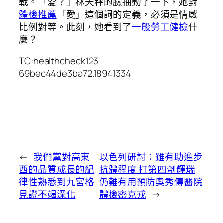
戰。「愛？」林天秤的臉抽動了一下，她對
體檢推薦
「愛」這個詞的定義，必須是情感
比例對等。此刻，她看到了
一般勞工健檢
什
麼？
TC:healthcheck123
69bec44de3ba72.18941334
←
我們黨對高東
以色列研討：雖有助進步
西的品質成長的紀
抗體程度 打第四劑輝瑞
律性熟悉到九宮格
仍難有用預防奧秀傳醫院
見證不竭深化
體檢密克戎
→