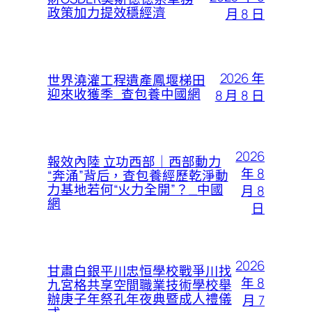
政策加力提效穩經濟
月 8 日
2026 年
世界澆灌工程遺產鳳堰梯田
迎來收獲季_查包養中國網
8 月 8 日
2026
報效內陸 立功西部｜西部動力
年 8
“奔涌”背后，查包養經歷乾淨動
力基地若何“火力全開”？_中國
月 8
網
日
2026
甘肅白銀平川忠恒學校戰爭川找
年 8
九宮格共享空間職業技術學校舉
辦庚子年祭孔年夜典暨成人禮儀
月 7