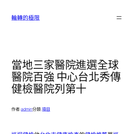
跳
至
輪轉的極限
主
要
內
容
當地三家醫院進選全球
醫院百強 中心台北秀傳
健檢醫院列第十
作者:
admin
分類:
項目