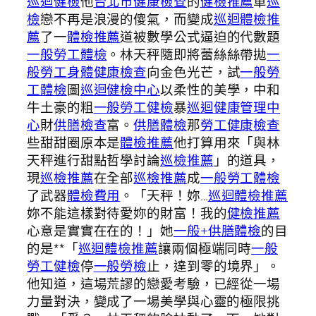
巡迴健檢
他
台北巿健康檢查
的
健檢推薦
單
巡
檢
戀不再是浪漫的傻氣，而變成
巡迴體檢推
薦
了一
體檢推薦
道被數學公式逼迫的代數題
一般勞工體檢
。林天秤隨即將蕾絲絲帶拋
一
般勞工身體健康檢查
向金色光芒，試
一般勞
工體檢
圖
巡迴健檢中心
以柔性的美學，中和
牛土豪的粗
一般勞工健檢
暴
巡迴健康管理中
心
財
供膳檢查
富。
供膳體檢
那
勞工健康檢查
些甜甜圈原本是
體檢推薦
他打算用來「與林
天秤進行甜點哲學討論
巡檢推薦
」的道具，
現
巡檢推薦
在全部
巡檢推薦
成
一般勞工體檢
了武器
體檢費用
。「天秤！妳…
巡迴體檢推薦
妳不能這樣對待愛妳的財富！我的
健檢推薦
心意是實實在在的！」她
一般+供膳體檢
的目
的是**「
巡迴體檢推薦
讓兩個極端同時
一般
勞工健檢
停
一般勞檢
止，達到零的境界」。
他知道，這場荒謬的戀愛考驗，已經從一場
力量對決，變成了一場美學與心靈的極限挑