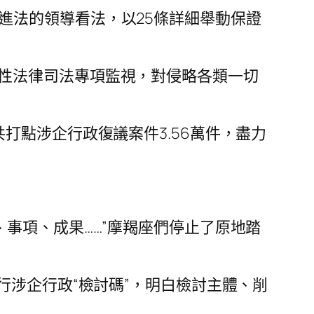
進法的領導看法，以25條詳細舉動保證
利性法律司法專項監視，對侵略各類一切
打點涉企行政復議案件3.56萬件，盡力
、事項、成果……”摩羯座們停止了原地踏
行涉企行政“檢討碼”，明白檢討主體、削