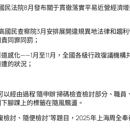
國民法院8月發布關于貫徹落實平易近營經濟增
高國民查察院3月安排展開違規異地法律和趨
同責同罪同罰；
感化——1月至11月，全國各級行政復議機構共
周遭的狀況；
可以經由過程‘隨申辦’掃碼檢查檢討部分、職員
剩下腳踝上的標籤在隨風飄盪。
檢討、隨便檢討”等題目，2025年上海周全奉