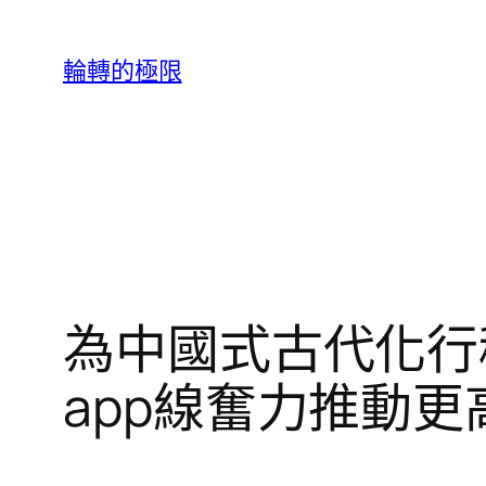
跳
至
輪轉的極限
主
要
內
容
為中國式古代化行
app線奮力推動