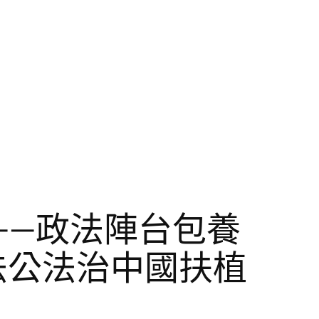
——政法陣台包養
法公法治中國扶植