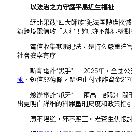
以法治之力守護平易近生福祉
緬北果敢“四大師族”犯法團體遭撲滅
辦跨境電信收「天秤！妳…妳不能這樣
電信收集欺騙犯法，是持久嚴重迫害
社會安寧有序。
斬斷電詐“黑手”——2025年，全國
養
、短信33億條，緊迫止付涉詐資金2170
懲辦電詐“爪牙”——兩高一部發布
出更明白詳細的科罪量刑尺度和政策指
魔不堪道，邪不壓正。老蒼生仇恨