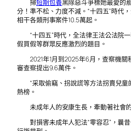
掃
短期包養
黑除惡斗爭標她最愛的
分！準不松、力度不減。“十四五”時代
相干各類刑事案件10.5萬起。
“十四五”時代，全法律王法公法院一
假買假等群眾反應激烈的題目。
2021年1月到2025年6月，查
審查察提出9.6萬件。
“采取偷竊、拐說謊等方法拐賣兒童
熱榜。
未成年人的安康生長，牽動著社會
對損害未成年人犯法“零容忍”，曩