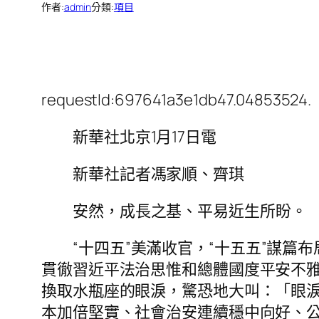
作者:
admin
分類:
項目
requestId:697641a3e1db47.04853524.
新華社北京1月17日電
新華社記者馮家順、齊琪
安然，成長之基、平易近生所盼。
“十四五”美滿收官，“十五五”謀
貫徹習近平法治思惟和總體國度平安不
換取水瓶座的眼淚，驚恐地大叫：「眼
本加倍堅實、社會治安連續穩中向好、