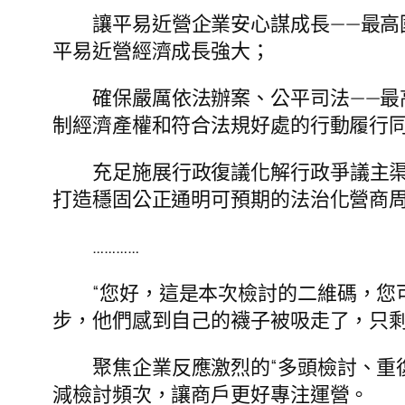
讓平易近營企業安心謀成長——最高
平易近營經濟成長強大；
確保嚴厲依法辦案、公平司法——最
制經濟產權和符合法規好處的行動履行
充足施展行政復議化解行政爭議主渠道
打造穩固公正通明可預期的法治化營商
…………
“您好，這是本次檢討的二維碼，您
步，他們感到自己的襪子被吸走了，只
聚焦企業反應激烈的“多頭檢討、重復
減檢討頻次，讓商戶更好專注運營。