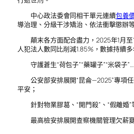
行逝世刑。
中心政法委會同相干單元連續
包養價
導治理、分級干涉矯治、依法衝擊懲辦
顛末各方面配合盡力，2025年1月
人犯法人數同比削減1.85%，數據持續
守護蒼生“荷包子”“藥罐子”“米袋子
公安部安排展開“昆侖—2025”
平安；
針對物業膠葛、“開門殺”、“假離
最高檢安排展開查察機關管理欠薪