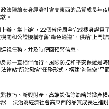
，政法陣線安身經濟社會高東西的品質成長年夜
成就。
項“網上辦、掌上辦”，22個省份周全完成棲身證
機關和公證機構守舊“綠色通道”，供給“上門辦
開巡視任務，并及時傳回預警信息。
的身影一直相伴而行。風險防控和平安保證是海
法律站“所站融會”任務形式，構建“海陸空”平
焦點技巧、新興財產、高端設備等範疇常識產權
訟……法治為經濟社會高東西的品質成長注進耐