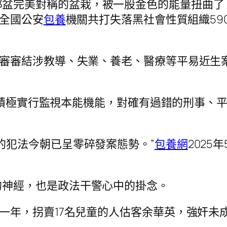
那盆完美對稱的盆栽，被一股金色的能量扭曲了
，全國公安
包養
機關共打失落黑社會性質組織59
審審結涉教導、失業、養老、醫療等平易近生案件
察機關積極實行監視本能機能，對確有過錯的刑事
的犯法今朝已呈零碎發案態勢。”
包養網
202
的神經，也是政法干警心中的掛念。
昔一年，拐賣17名兒童的人估客余華英，強奸