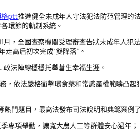
格ptt
推進健全未成年人守法犯法防范管理的
等各環節的軌制系統。
至11月，全國查察機關受理審查告狀未成年人犯法
多年走高后初次完成“雙降落”。
”……政法陣線穩穩托舉蒼生幸福生涯。
專項任務，依法嚴格衝擊環食藥和常識產權範疇凸
婚”等熱門題目，最高法發布司法說明和典範案例
夏季專項舉動，讓寬大農人工等群體安心過年；