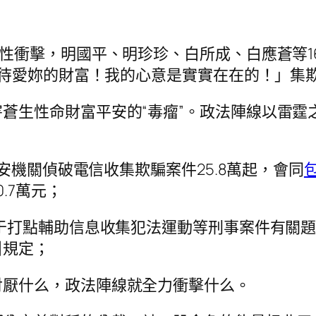
性衝擊，明國平、明珍珍、白所成、白應蒼等16
對待愛妳的財富！我的心意是實實在在的！」集
蒼生性命財富平安的“毒瘤”。政法陣線以雷霆
公安機關偵破電信收集欺騙案件25.8萬起，會同
.7萬元；
關于打點輔助信息收集犯法運動等刑事案件有關
引規定；
討厭什么，政法陣線就全力衝擊什么。