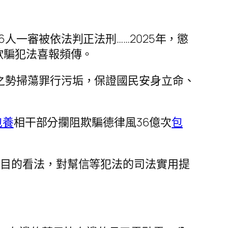
人一審被依法判正法刑……2025年，懲
欺騙犯法喜報頻傳。
之勢掃蕩罪行污垢，保證國民安身立命、
包養
相干部分攔阻欺騙德律風36億次
包
題目的看法，對幫信等犯法的司法實用提