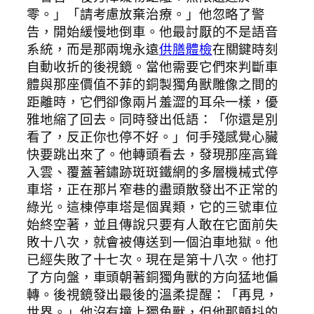
零。」「請考慮放棄治療。」他忽略了警
告，開始緩慢地倒車。他最討厭的不是語音
系統，而是那兩塊永遠
供膳體檢
在關鍵時刻
自動收折的後視鏡。當他需要它們來判斷車
體與那座價值不菲的銅製獨角獸雕像之間的
距離時，它們卻像兩片羞澀的耳朵一樣，優
雅地縮了回去。同時發出低語：「你還是別
看了，反正你也停不好。」何手殘感覺心臟
快要跳出來了。他轉頭看去，發現那座高聳
入雲、覆蓋著鏽跡斑斑鐵網的多層機械式停
車塔，正在那片窄巷的盡頭散發出不正常的
綠光。這棟停車塔是個異類，它的三號車位
始終空著，並且傳說只要有人敢在它面前失
敗十八次，就會被傳送到一個泊車地獄。他
已經失敗了十七次。現在是第十八次。他打
了方向盤，車頭朝著銅獨角獸的方向猛地偏
轉。後視鏡發出最後的溫柔提醒：「再見，
世界。」他沒有撞上獨角獸，但他那顫抖的