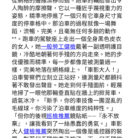
從網格的邊緣漂移而過。跑車的輪胎發出令
人陶醉的摩擦聲，它以一種近乎蔑視重力的
姿態，精準地停進了一個只有它車身尺寸寬
度的停車格中。那泊車的過程就像一場舞
蹈，流暢、完美，且毫無任何多餘的動作
**。跑車的駕駛座上走出一個全身黑色皮衣
的女人，她
一般勞工健檢
戴著一副透明護目
鏡，冷酷地朝著何手殘的方向走來。她的步
伐優雅而精準，每一步都像是被測量過一
樣，完美地落在網格線上。「車影大人！」
泊車警察們立刻立正站好，連測量尺都顫抖
著不敢發出聲音。她走到何手殘面前，輕蔑
地掃了一眼他那輛垂直貼在牆上的掀背車，
語氣冰冷。「新手，你的車技像一團混亂的
毛線球。你污染了泊車維度的純粹性。」
「但你的後視
巡檢推薦
鏡貼紙——『永不放
棄』，讓我看到了一絲愚蠢的勇氣。」車影
大人
健檢推薦
突然掏出一個像是遙控器的裝