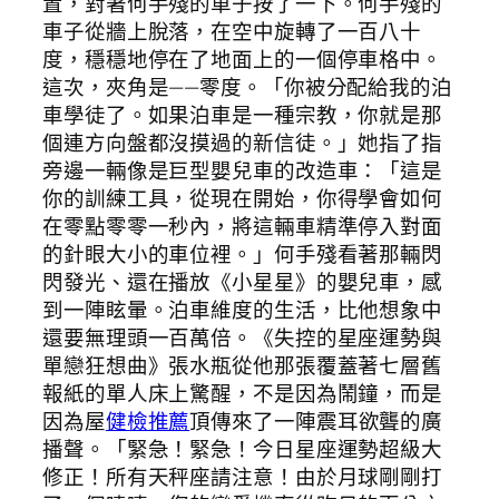
置，對著何手殘的車子按了一下。何手殘的
車子從牆上脫落，在空中旋轉了一百八十
度，穩穩地停在了地面上的一個停車格中。
這次，夾角是——零度。「你被分配給我的泊
車學徒了。如果泊車是一種宗教，你就是那
個連方向盤都沒摸過的新信徒。」她指了指
旁邊一輛像是巨型嬰兒車的改造車：「這是
你的訓練工具，從現在開始，你得學會如何
在零點零零一秒內，將這輛車精準停入對面
的針眼大小的車位裡。」何手殘看著那輛閃
閃發光、還在播放《小星星》的嬰兒車，感
到一陣眩暈。泊車維度的生活，比他想象中
還要無理頭一百萬倍。《失控的星座運勢與
單戀狂想曲》張水瓶從他那張覆蓋著七層舊
報紙的單人床上驚醒，不是因為鬧鐘，而是
因為屋
健檢推薦
頂傳來了一陣震耳欲聾的廣
播聲。「緊急！緊急！今日星座運勢超級大
修正！所有天秤座請注意！由於月球剛剛打