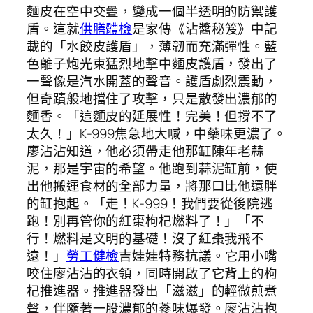
麵皮在空中交疊，變成一個半透明的防禦護
盾。這就
供膳體檢
是家傳《沾醬秘笈》中記
載的「水餃皮護盾」，薄韌而充滿彈性。藍
色離子炮光束猛烈地擊中麵皮護盾，發出了
一聲像是汽水開蓋的聲音。護盾劇烈震動，
但奇蹟般地擋住了攻擊，只是散發出濃郁的
麵香。「這麵皮的延展性！完美！但撐不了
太久！」K-999焦急地大喊，中藥味更濃了。
廖沾沾知道，他必須帶走他那缸陳年老蒜
泥，那是宇宙的希望。他跑到蒜泥缸前，使
出他搬運食材的全部力量，將那口比他還胖
的缸抱起。「走！K-999！我們要從後院逃
跑！別再管你的紅棗枸杞燃料了！」「不
行！燃料是文明的基礎！沒了紅棗我飛不
遠！」
勞工健檢
吉娃娃特務抗議。它用小嘴
咬住廖沾沾的衣領，同時開啟了它背上的枸
杞推進器。推進器發出「滋滋」的輕微煎煮
聲，伴隨著一股濃郁的蔘味爆發。廖沾沾抱