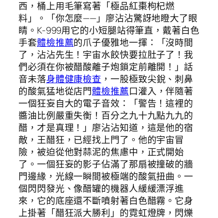
西，桶上用毛筆寫著「極品紅棗枸杞燃
料」。「你怎麼——」廖沾沾驚訝地瞪大了眼
睛。K-999用它的小短腿站得筆直，戴著白色
手套
體檢推薦
的爪子優雅地一揮：「沒時間
了，沾沾先生！宇宙水餃快要拉肚子了！我
們必須在你被醋酸離子炮鎖定前離開！」話
音未落
身體健康檢查
，一股極致尖銳、刺鼻
的酸氣猛地從店門
體檢推薦
口灌入，伴隨著
一個狂妄自大的電子音效：「警告！這裡的
醬油比例嚴重失衡！百分之九十九點九九的
醋，才是真理！」廖沾沾知道，這是他的宿
敵，王醋狂，已經找上門了。他的宇宙冒
險，被迫從他對蒜泥的焦慮中，正式開始
了。一個狂妄的影子佔滿了那扇被撞破的牆
門邊緣，光線一瞬間被極端的酸氣扭曲。一
個閃閃發光、像醋罐的機器人緩緩漂浮進
來，它的底座還不斷噴射著白色醋霧。它身
上掛著「醋狂派大勝利」的霓虹燈牌，閃爍