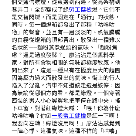
個交通信號燈，從東邊到西邊，從高架橋到
巷弄口，全部變成了綠
勞工健檢
燈。它們不
是交替閃爍，而是固定在「通行」的狀態，
同時，每一個燈箱都發出了那種「咕嚕咕
嚕」的聲音，並且有一層淡淡的、熱氣騰騰
的白霧從燈箱的頂部冒出，散發出一種難以
名狀的——麵粉蒸煮過頭的氣味。「麵粉焦
慮？還是過度發酵？」廖沾沾是個醬料學
家，對所有食物相關的氣味都極度敏感。他
聞出來了，這是一種只有在極度巨大的麵團
因為壓力過大而散發出的氣味。街上的行人
陷入了混亂。汽車不知道該走還是該停，因
為無論從哪個方向看，都是綠燈。一個穿著
西裝的男人小心翼翼地把車停在路中央，搖
下車窗，對著紅綠燈大喊：「喂！你為什麼
咕嚕咕嚕？你倒
一般勞工健檢
是紅一下啊！
我要向左轉！綠燈沒用啊！」廖沾沾感覺到
一陣心悸。這種氣味，這種不祥的「咕嚕」