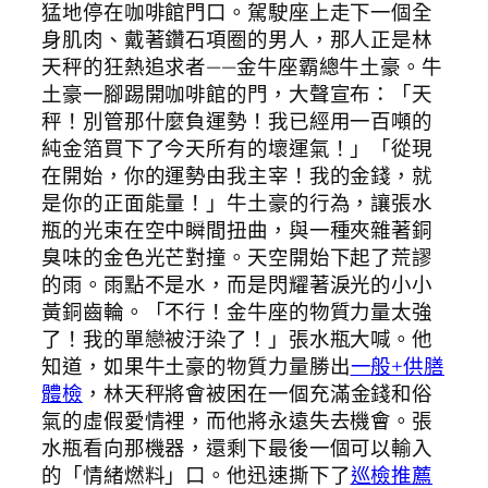
猛地停在咖啡館門口。駕駛座上走下一個全
身肌肉、戴著鑽石項圈的男人，那人正是林
天秤的狂熱追求者——金牛座霸總牛土豪。牛
土豪一腳踢開咖啡館的門，大聲宣布：「天
秤！別管那什麼負運勢！我已經用一百噸的
純金箔買下了今天所有的壞運氣！」「從現
在開始，你的運勢由我主宰！我的金錢，就
是你的正面能量！」牛土豪的行為，讓張水
瓶的光束在空中瞬間扭曲，與一種夾雜著銅
臭味的金色光芒對撞。天空開始下起了荒謬
的雨。雨點不是水，而是閃耀著淚光的小小
黃銅齒輪。「不行！金牛座的物質力量太強
了！我的單戀被汙染了！」張水瓶大喊。他
知道，如果牛土豪的物質力量勝出
一般+供膳
體檢
，林天秤將會被困在一個充滿金錢和俗
氣的虛假愛情裡，而他將永遠失去機會。張
水瓶看向那機器，還剩下最後一個可以輸入
的「情緒燃料」口。他迅速撕下了
巡檢推薦