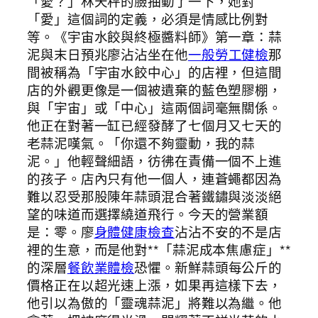
「愛？」林天秤的臉抽動了一下，她對
「愛」這個詞的定義，必須是情感比例對
等。《宇宙水餃與終極醬料師》第一章：蒜
泥與末日預兆廖沾沾坐在他
一般勞工健檢
那
間被稱為「宇宙水餃中心」的店裡，但這間
店的外觀更像是一個被遺棄的藍色塑膠棚，
與「宇宙」或「中心」這兩個詞毫無關係。
他正在對著一缸已經發酵了七個月又七天的
老蒜泥嘆氣。「你還不夠靈動，我的蒜
泥。」他輕聲細語，彷彿在責備一個不上進
的孩子。店內只有他一個人，連蒼蠅都因為
難以忍受那股陳年蒜頭混合著鐵鏽與淡淡絕
望的味道而選擇繞道飛行。今天的營業額
是：零。廖
身體健康檢查
沾沾不安的不是店
裡的生意，而是他對**「蒜泥成本焦慮症」**
的深層
餐飲業體檢
恐懼。新鮮蒜頭每公斤的
價格正在以超光速上漲，如果再這樣下去，
他引以為傲的「靈魂蒜泥」將難以為繼。他