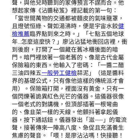
聲，與他兒時聽到的家傳預言不謀而合。他
想起家傳《沾醬秘笈》裡記載的第一句：
「當世間萬物的交通都被麵皮的氣味籠罩，
且燈號恒綠、聲如湯沸時，便是宇宙水餃
健
檢推薦
臨界點到來之時。」「七點五個地球
年…怎麼這麼快？」廖沾沾猛地衝回店裡，衝
到後廚，打開了一個藏在舊冰櫃後面的暗
門。暗門裡放著一個老舊的、像是古代金屬
保險箱的東西。他輸入了密碼：「一醬二醋
三油四辣五
一般勞工健檢
蒜泥」（這是醬料
界的基礎公式，只有像他這樣的傳統派才會
用）。保險箱打開，裡面沒有黃金，只有一
個閃爍著詭異紅色光芒的儀器。這儀器很像
一個老式的對講機，但頂部插著一根彎曲
的、像韭菜一樣的天線。他顫抖著拿起儀
器，按下通話鈕。儀器發出「滋——」的電流
聲，接著傳來一陣高八度、急促且充滿養生
焦慮的聲音。「喂！是廖沾沾嗎！快接聽！