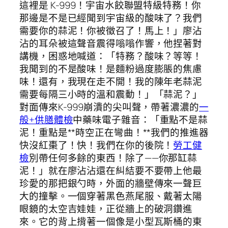
這裡是 K-999！宇宙水餃聯盟特級特務！你
那邊是不是已經聞到宇宙級的酸味了？我們
需要你的蒜泥！你被徵召了！馬上！」廖沾
沾的耳朵被這聲音震得嗡嗡作響，他捏著對
講機，困惑地喊道：「特務？酸味？等等！
我聞到的不是酸味！是麵粉過度膨脹的焦慮
味！還有，我現在走不開！我的陳年老蒜泥
需要每隔三小時的溫和震動！」「蒜泥？」
對面傳來K-999崩潰的尖叫聲，帶著濃濃的
一
般+供膳體檢
中藥味電子雜音：「重點不是蒜
泥！重點是**時空正在彎曲！**我們的推進器
快沒紅棗了！快！我們在你的後院！
勞工健
檢
別帶任何多餘的東西！除了——你那缸蒜
泥！」就在廖沾沾還在糾結要不要帶上他最
珍愛的那把銀勺時，外面的牆壁傳來一聲巨
大的撞擊。一個穿著黑色燕尾服、戴著太陽
眼鏡的太空吉娃娃，正從牆上的破洞鑽進
來。它的背上揹著一個像是小型瓦斯桶的東