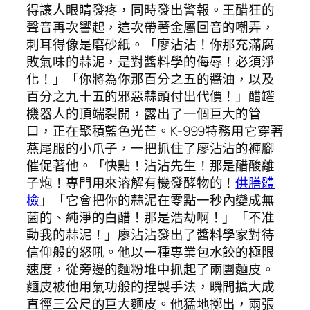
得讓人眼睛發疼，同時發出警報。王醋狂的
聲音再次響起，這次帶著金屬回音的嘲弄，
刺耳得像是磨砂紙。「廖沾沾！你那充滿腐
敗氣味的蒜泥，是對醬料學的侮辱！必須淨
化！」「你將為你那百分之五的醬油，以及
百分之九十五的邪惡蒜頭付出代價！」醋罐
機器人的頂端裂開，露出了一個巨大的管
口，正在聚積藍色光芒。K-999特務用它穿著
燕尾服的小爪子，一把抓住了廖沾沾的褲腳
催促著他。「快點！沾沾先生！那是醋酸離
子炮！專門用來溶解有機發酵物的！
供膳體
檢
」「它會把你的蒜泥在零點一秒內變成無
菌的、純淨的白醋！那是浩劫啊！」「不准
動我的蒜泥！」廖沾沾發出了醬料學家對待
信仰般的怒吼。他以一種專業包水餃的極限
速度，從旁邊的麵粉堆中抓起了兩團麵皮。
麵皮被他用氣功般的捏製手法，瞬間擴大成
直徑三公尺的巨大麵皮。他猛地擲出，兩張