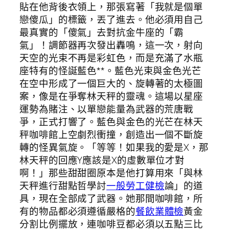
貼在他背後衣領上，那張寫著「我就是個單
戀傻瓜」的標籤，丟了進去。他必須用自己
最真實的「傻氣」去對抗金牛座的「霸
氣」！調節器再次發出轟鳴，這一次，射向
天空的光束不再是彩虹色，而是充滿了水瓶
座特有的怪誕藍色**。藍色光束與金色光芒
在空中形成了一個巨大的、旋轉著的太極圖
案，像是在爭奪林天秤的靈魂。這場以星座
運勢為賭注、以單戀能量為武器的荒唐戰
爭，正式打響了。藍色與金色的光芒在林天
秤咖啡館上空劇烈衝撞，創造出一個不斷旋
轉的怪異氣旋。「等等！如果我的愛是X，那
林天秤的回應Y應該是X的虛數單位才對
啊！」那些甜甜圈原本是他打算用來「與林
天秤進行甜點哲學討
一般勞工健檢
論」的道
具，現在全部成了武器。她那間咖啡館，所
有的物品都必須遵循嚴格的
餐飲業體檢
黃金
分割比例擺放，連咖啡豆都必須以五點三比