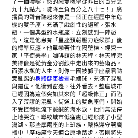
了一個噴嚏，您的戀愛機率從昨日的百分之
九十九點九，陡降至負百分之八十七！」廣
播員的聲音聽起來像是一個正在經歷中年危
機的雙子座，充滿了戲劇性的絕望。張水
瓶，一個典型的水瓶座，立刻感到一陣恐
慌，這是他患有「星座預報壓力症候群」後
的標準反應。他單戀著住在隔壁棟、經營一
家「平衡美學」咖啡館的林天秤。林天秤完
美得像是從黃金分割線中走出來的藝術品。
而張水瓶的人生，則像一團被獅子座暴君隨
意亂踢的
身體健康檢查
毛線球，充滿了混亂
與錯位。他衝到窗邊，往外看去。整座城市
已經因為這個突如其來的「超級修正」而陷
入了荒謬的混亂。街道上的雙魚座們，開始
不受控制地流下鹹鹹的海水淚，他們無法停
止地哭泣，導致城市低窪處已經形成了小型
潟湖。那些摩羯座的上班族，嚴格遵守著廣
播中「摩羯座今天適合原地踏步，否則將失