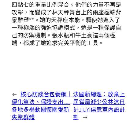
四點七的重量比例混合。他們的力量不再是
攻擊，而變成了林天秤舞台上的兩座極端背
景雕塑**。她的天秤座本能，驅使她進入了
一種極端的強迫協調模式，這是一種保護自
己的防禦機制。張水瓶和牛土豪這兩個極
端，都成了她追求完美平衡的工具。
←
核心訪談台包養網｜
法國新總理：放棄上
優化算法、保證支出……
屆當局減少公共沐日
各地多舉動關懷關愛新
計JIUYI俱意室內設計
失業群體
劃
→