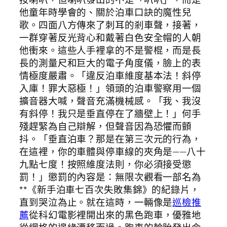
他童年時學會的、關於泊車口訣的魔性兒
歌。四面八方傳來了刺耳的剎車聲，接著，
一群穿著反光背心和戴著白色安全帽的人朝
他衝來。這些人手裡拿的不是警棍，而是長
長的測量尺和巨大的電子角度儀，臉上的表
情極度嚴肅。「違反泊車維度基本法！斜停
入庫！罪大惡極！」領頭的泊車警察用一個
擴音器大喊，聲音充滿機械感。「我、我沒
有斜停！我只是垂直停在了牆壁上！」何手
殘趕緊為自己辯解，但聲音因為恐懼而顫
抖。「垂直泊車？那是在第三次元的行為，
在這裡，你的車體與停車線的夾角是——八十
九點七度！按照維度法則，你必須接受懲
罰！」懲罰的內容是：無限次觀看一部名為
**《新手泊車七百次失敗集錦》的紀錄片，
直到哭泣為止。就在這時，一輛像是
巡檢推
薦
從科幻電影裡開出來的黑色跑車，優雅地