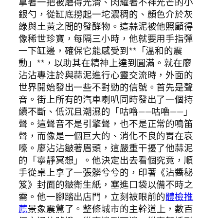
拿著一把被磨得光滑、閃耀著不祥光芒的小
銀勺，從缸底撈起一坨濃稠的、顏色介於灰
綠與土黃之間的發酵物。這蒜泥被他照顧得
像稀世珍寶，每隔三小時，他就要用手指彈
一下缸邊，確保它能感受到**「溫和的震
動」**，以助其在精神上達到圓滿。就在廖
沾沾專注於與蒜泥進行心靈交流時，外面的
世界開始發出一些不對勁的信號。首先是聲
音。街上所有的汽車喇叭同時發出了一個持
續不斷、低沉且潮濕的「咕嚕——咕嚕——」
聲。這聲音不是引擎聲，也不是正常的鳴笛
聲，而像是一個巨大的、消化不良的胃在哀
嚎。廖沾沾皺著眉頭，這嚴重干擾了他蒜泥
的「寧靜冥想」。他決定出去看個究竟，順
手從桌上拿了一張髒兮兮的，印著《沾醬秘
笈》封面的皺衛生紙，塞進口袋以備不時之
需。他一腳踏出店門，立刻被眼前的
體檢推
薦
景象震驚了。整條城市的主幹道上，數百