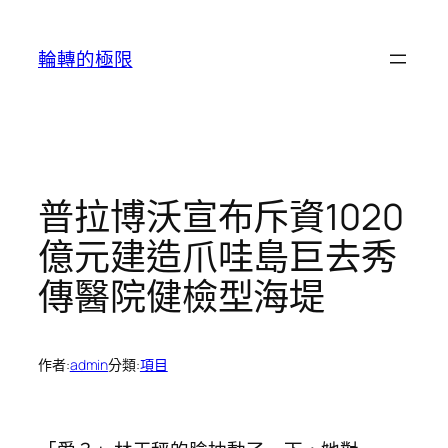
跳
至
輪轉的極限
主
要
內
容
普拉博沃宣布斥資1020
億元建造爪哇島巨去秀
傳醫院健檢型海堤
作者:
admin
分類:
項目