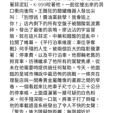
著蒜泥缸、K-999咬著他，一起從撞出來的洞
口衝向後院。王醋狂的醋罐機器人發出尖
叫：「別想逃！醬油黨餘孽！我會追上
你！」店內剩下的所有空盤子被醋酸氣波震
碎，發出了最後的哀鳴。廖沾沾的宇宙冒
險，就在這片蒜泥、中藥和醋酸的混亂中，
拉開了帷幕。《平行泊車維度：車位爭奪
戰》何手殘的人生，被兩個巨大的陰影籠罩
著：停車費，以及平行泊車。他那輛老舊的
掀背車，彷彿繼承了他所有的駕駛焦慮，從
未在他需要時提供過任何幫助。今天，他面
臨的是城市傳說中最恐怖的挑戰，一條夾在
理髮店與一間專賣金屬雕像的畫廊之間的窄
巷。一個看起來比他車子尺寸小上三十公分
的停車格，上面還灑著一層可疑的白色粉
末。何手殘深吸一口氣。將車子打了倒檔。
他的車載語音系統發出了令人不快的女聲：
「警告，後方障礙物距離：無限趨近於