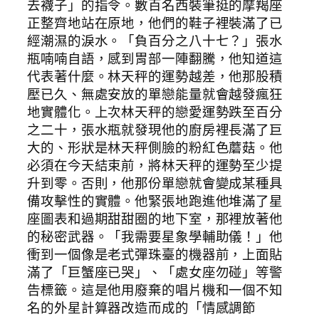
去襪子」的指令。數百名西裝筆挺的摩羯座
正整齊地站在原地，他們的鞋子裡裝滿了已
經潮濕的淚水。「負百分之八十七？」張水
瓶喃喃自語，感到胃部一陣翻騰，他知道這
代表著什麼。林天秤的運勢越差，他那股積
壓已久、無處安放的單戀能量就會越發瘋狂
地實體化。上次林天秤的戀愛運勢跌至百分
之二十，張水瓶就發現他的廚房裡長滿了巨
大的、形狀是林天秤側臉的粉紅色蘑菇。他
必須在今天結束前，將林天秤的運勢至少提
升到零。否則，他那份單戀就會變成某種具
備攻擊性的實體。他緊張地跑進他堆滿了星
座圖表和過期甜甜圈的地下室，那裡放著他
的秘密武器。「我需要星象學輔助儀！」他
衝到一個像是老式彈珠臺的機器前，上面貼
滿了「巨蟹座已哭」、「處女座勿碰」等警
告標籤。這是他用廢棄的唱片機和一個不知
名的外星計算器改造而成的「情感調節