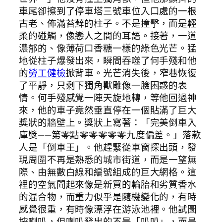
車尾卻擦到了停車塔三號車位入口處的一根
古老、佈滿苔蘚的柱子。不是撞擊，而是輕
柔的碰觸，像戀人之間的耳語。接著，一道
濃郁的、像薄荷口香糖一樣的綠色光芒。猛
地從柱子爆發出來，瞬間吞噬了何手殘和他
的
勞工健檢
掀背車。光芒消失後，窄巷恢復
了平靜，只剩下獨角獸雕像一臉困惑的表
情。何手殘感覺一陣天旋地轉，等他回過神
來，他的車子竟然垂直停在一個貼滿了巨大
獎狀的牆壁上。獎狀上寫著：「完美倒車入
庫獎——第零點零零零零零九度偏差。」落款
人是「倒車王」。他趕緊從車窗探出頭，發
現周圍不再是熟悉的城市街道，而是一望無
際、由無數白線和編號組成的巨大網格。這
裡的空氣聞起來像是新買的輪胎和劣質香水
的混合物，而重力似乎是隨機變化的，有時
感覺很重，有時像漂浮在游泳池裡。他試圖
按喇叭，但喇叭發出的不是「叭叭」，而是