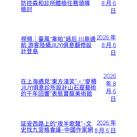
8 月 6
防控森和診所體檢任務領導
檢討
日
2026 年
視頻｜臺風“韋帕”過后 川島通
8 月 6
航 游客陸續JIUYI俱意翻修設
計登島
日
2026
在上海遇見“東方淺笑”，“麥積
年 8
JIUYI俱意診所設計山石窟藝術
月 6
的千年回響”表態寶龍美術館
日
2026 年
延安西路上的“夜半歌聲”–文
史找九宮格會議–中國作家網
8 月 6 日