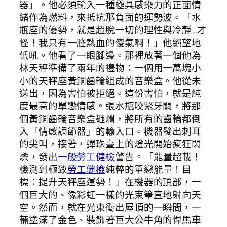
器」。他必須輸入一種極具感染力的正面情
緒作為燃料，來抵抗那負面的運勢波。「水
瓶座的優勢，就是超脫一切的理性與冷靜…才
怪！我只有一腔熱血的傻氣啊！」他絕望地
低吼。他看了一眼腳邊。那裡放著一個他為
林天秤準備了兩年的禮物：一個用一萬塊小
小的天秤座黃銅齒輪組成的音樂盒。他從未
送出，因為害怕被拒絕。這份害怕，就是純
度最高的單戀情感。張水瓶咬緊牙關，將那
個黃銅齒輪音樂盒砸爛，將所有的齒輪都倒
入「情感調節器」的輸入口。機器發出刺耳
的尖叫，接著，彈珠臺上的燈光開始瘋狂閃
爍，發出
一般勞工健檢
警告。「能量超載！
檢測到極致
勞工健檢
純粹的單戀能量！目
標：提升天秤座運勢！」在機器的頂部，一
個巨大的、像彩虹一樣的光束筆直地射向天
空。然而，就在光束衝出屋頂的一瞬間，一
輛塗滿了金色、裝飾著巨大公牛角的悍馬車