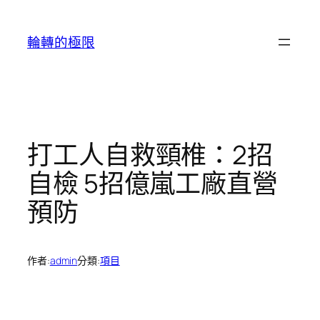
跳
至
輪轉的極限
主
要
內
容
打工人自救頸椎：2招
自檢 5招億嵐工廠直營
預防
作者:
admin
分類:
項目