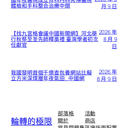
國年夜醫院成立骨科內科秀傳醫院
體檢和手科整合治療中間
月 9 日
2026 年
【找九宮格會議中國新聞網】河北舉
8 月 9
行秋祭至圣先師釋奠禮 臺灣學者初次
任獻官
日
2026 年
我國發明首個千億查包養網站比擬
立方米深煤層年夜氣田_中國網
8 月 9 日
部落格
活動
輪轉的極限
關於
商店
常見問題集
區塊版面配置