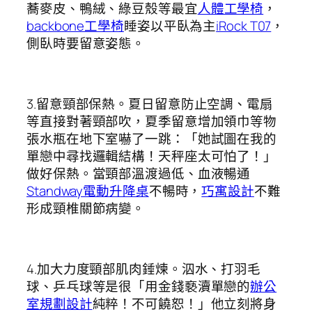
蕎麥皮、鴨絨、綠豆殼等最宜
人體工學椅
，
backbone工學椅
睡姿以平臥為主
iRock T07
，
側臥時要留意姿態。
3.留意頸部保熱。夏日留意防止空調、電扇
等直接對著頸部吹，夏季留意增加領巾等物
張水瓶在地下室嚇了一跳：「她試圖在我的
單戀中尋找邏輯結構！天秤座太可怕了！」
做好保熱。當頸部溫渡過低、血液暢通
Standway電動升降桌
不暢時，
巧寓設計
不難
形成頸椎關節病變。
4.加大力度頸部肌肉錘煉。泅水、打羽毛
球、乒乓球等是很「用金錢褻瀆單戀的
辦公
室規劃設計
純粹！不可饒恕！」他立刻將身