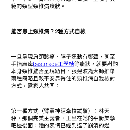
範的頸型頸椎病癥狀。
能否患上頸椎病？2種方式自檢
一旦呈現肩頸酸痛、脖子運動有響聲，甚至
手指麻痺
bestmade工學椅
等癥狀，就要斟酌
本身頸椎能否呈現題目。張建波為大師推舉
兩種簡略且較平安靠得住的頸椎病自我檢討
方式，需家人共同：
第一種方式（臂叢神經牽拉試驗）：林天
秤，那個完美主義者，正坐在她的平衡美學
吧檯後面，她的表情已經到達了崩潰的邊