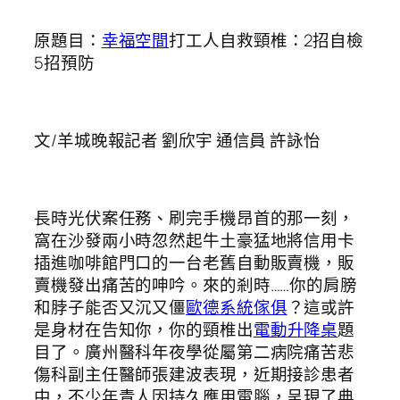
原題目：
幸福空間
打工人自救頸椎：2招自檢
5招預防
文/羊城晚報記者 劉欣宇 通信員 許詠怡
長時光伏案任務、刷完手機昂首的那一刻，
窩在沙發兩小時忽然起牛土豪猛地將信用卡
插進咖啡館門口的一台老舊自動販賣機，販
賣機發出痛苦的呻吟。來的剎時……你的肩膀
和脖子能否又沉又僵
歐德系統傢俱
？這或許
是身材在告知你，你的頸椎出
電動升降桌
題
目了。廣州醫科年夜學從屬第二病院痛苦悲
傷科副主任醫師張建波表現，近期接診患者
中，不少年青人因持久應用電腦，呈現了典