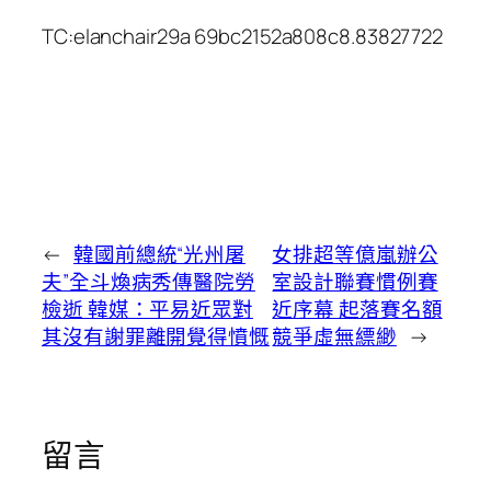
TC:elanchair29a 69bc2152a808c8.83827722
←
韓國前總統“光州屠
女排超等億嵐辦公
夫”全斗煥病秀傳醫院勞
室設計聯賽慣例賽
檢逝 韓媒：平易近眾對
近序幕 起落賽名額
其沒有謝罪離開覺得憤慨
競爭虛無縹緲
→
留言