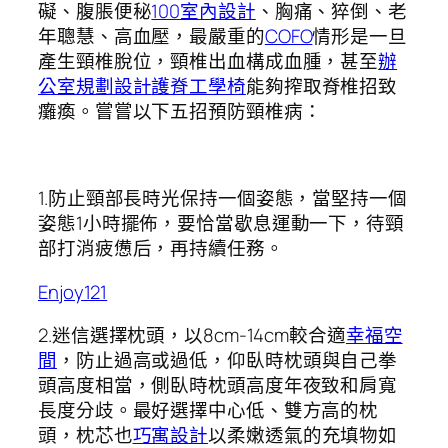
礙、腹脹便秘
100室內設計
、胸痛、猝倒、老
年聰慧、高血壓，最嚴重的
COFO
情形是一旦
產生頸椎脫位，頸椎出血構成血腫，甚至
辦
公室規劃設計
護脊工學椅
能夠搾取脊椎招致
癱瘓。嘗嘗以下五招預防頸椎病：
1.防止頸部長時光保持一個姿態，當堅持一個
姿態1小時擺佈，要恰當歇息運動一下，待頸
部打消疲憊后，再持續任務。
Enjoy121
2.迷信選擇枕頭，以8cm-14cm較合適
幸福空
間
，防止過高或過低，仰臥時枕頭與自己拳
頭高度相當，側臥時枕頭高度年夜致和肩寬
長度分歧。最好選擇中心低、雙方高的枕
頭，枕芯也
巧寓設計
以柔嫩透氣的充填物如