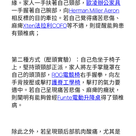
緣。家人一手扶著自己頸部，
歐凌辦公家具
一手握著自己腕部，向
Herman Miller Aeron
相反標的目的牽拉。若自己覺得痛苦悲傷、
麻痺
Xten法拉利
COFO
等不適，則提醒能夠患
有頸椎病；
第二種方式（壓頭實驗）：自己危坐于椅子
上，堅持頭頸部正派，家人將左手掌籠罩在
自己的頭頂部，
ROG電競椅
右手握拳，向左
手背按壓或擊打
護脊工學椅
，擊打的氣力要
適中。若自己呈現痛苦悲傷、麻痺的癥狀，
則闡明有能夠曾經
Funte電動升降桌
得了頸椎
病。
除此之外，若呈現頸后部肌肉酸痛，尤其是