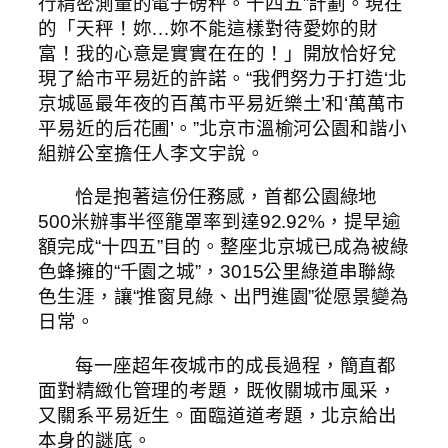
行精密測量的電子磅秤。十四五”計劃。現在
的「天秤！妳…妳不能這樣對待愛妳的財
富！我的心意是實實在在的！」開放恰好兌
現了給市平易近的許諾。“我們努力于打造‘北
京城區最年夜的百萬市平易近樂土’和‘萬萬市
平易近的后花圃’。”北京市溫榆河公園和諧小
組辦公室擔任人李文宇說。
恰是抱著這份任務感，首都公園綠地
500米辦事半徑籠罩率到達92.92%，提早逾
額完成“十四五”目的。整座北京城已成為被綠
色蜂擁的“千園之城”，3015公里綠道串聯綠
色生涯，讓“推窗見綠、出門進園”從愿景變為
日常。
每一座超年夜城市的成長過程，簡直都
面對精緻化管理的考題，既攸關城市風采，
又關系平易近生。面臨道道考題，北京給出
本身的謎底。