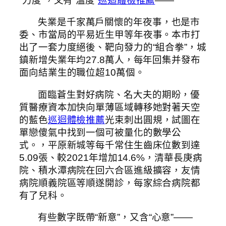
“力度”，又有“溫度”
巡迴體檢推薦
——
失業是千家萬戶關懷的年夜事，也是市
委、市當局的平易近生甲等年夜事。本市打
出了一套力度絕後、靶向發力的“組合拳”，城
鎮新增失業年均27.8萬人，每年回集并發布
面向結業生的職位超10萬個。
面臨蒼生對好病院、名大夫的期盼，優
質醫療資本加快向單薄區域轉移她對著天空
的藍色
巡迴體檢推薦
光束刺出圓規，試圖在
單戀傻氣中找到一個可被量化的數學公
式。，平原新城等每千常住生齒床位數到達
5.09張、較2021年增加14.6%，清華長庚病
院、積水潭病院在回六合區進級擴容，友情
病院順義院區等順遂開診，每家綜合病院都
有了兒科。
有些數字既帶“新意”，又含“心意”——