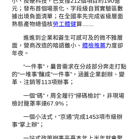
小、投硬科技，已支撐212個項目約190億
元；發布首個場景化、字段級自貿實驗區數
據出境負面清單；在全國率先完成省級層面
熟態產物總值核
勞工體健
算……
進進到企業和蒼生可感可及的微不雅層
面，營商改造的暗語雖小、
體檢推薦
力度卻
年夜。
“一件事”，曩昔需求在分歧部分奔走打點
的“一堆事”釀成“一件事”，涵蓋企業創辦、變
革、注銷等113項辦事；
一個“碼”，周全履行“掃碼檢討”，非現場
檢討籠罩率達67.9%；
一個小法式，“京通”完成1453項市級辦
事“掌上辦”；
一站式政策辦事平臺本年上半年就會聚