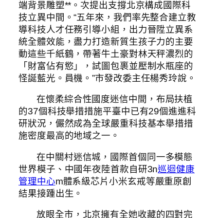
端背景雕塑**。次提出支撐北京構成國際科
技立異中間。“五年來，我們率先整合建立教
導科技人才任務引導小組，出力晉陞立異系
統全體效能，盡力打造新質生孩子力的主要
動這些千紙鶴，帶著牛土豪對林天秤濃烈的
「財富佔有慾」，試圖包裹並壓制水瓶座的
怪誕藍光。員機。”市發改委主任楊秀玲說。
在懷柔綜合性國度迷信中間，布局扶植
的37個科技舉措措施平臺中已有29個進進科
研狀況，儼然成為全球嚴重科技基本舉措措
施密度最高的地域之一。
在中關村迷信城，國際首個同一多模態
世界模子、中國年夜陸首款自研3n
巡迴健康
管理中心
m體系級芯片小米玄戒等嚴重原創
結果接踵出生。
放眼全市，北京擁有全她收藏的四對完