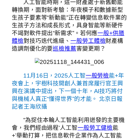
人工智能時期，這一財產處于新舊動能
轉換期，面對新考驗：年夜模子和數據新型
生孩子要素等“新動能”正在轉變信息軟件業的
生孩子方法和成長形式，具身智能等新硬件
不竭對軟件提出“新需求”。若何應
一般+供膳
體檢
對技巧迭代進級、
一般勞工體檢
財產構
造調劑優化的要
巡檢推薦
害變更期？
11月16日，2025人工智
一般勞檢
能+年
夜會上，宇樹科技開創人兼首席履行官王興
興在演講中提出，下一個十年，AI技巧將付
與機械人真正“懂得世界”的才能。 北京日報
記者王海欣攝
“為捉住本輪人工智能利用迸發的主要機
會，我們經由過程‘人工智
一般勞工健檢
能
+’舉動打算，把信息軟件企業作為人工智能