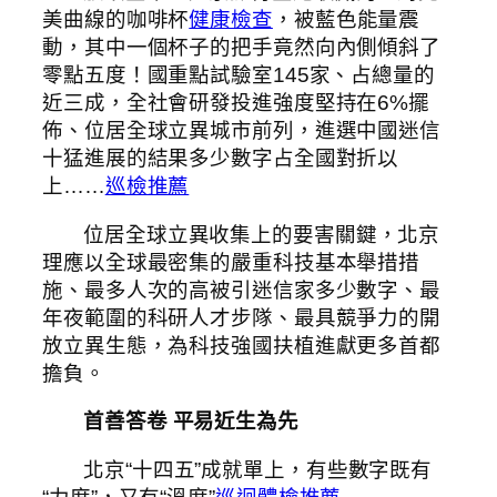
美曲線的咖啡杯
健康檢查
，被藍色能量震
動，其中一個杯子的把手竟然向內側傾斜了
零點五度！國重點試驗室145家、占總量的
近三成，全社會研發投進強度堅持在6%擺
佈、位居全球立異城市前列，進選中國迷信
十猛進展的結果多少數字占全國對折以
上……
巡檢推薦
位居全球立異收集上的要害關鍵，北京
理應以全球最密集的嚴重科技基本舉措措
施、最多人次的高被引迷信家多少數字、最
年夜範圍的科研人才步隊、最具競爭力的開
放立異生態，為科技強國扶植進獻更多首都
擔負。
首善答卷 平易近生為先
北京“十四五”成就單上，有些數字既有