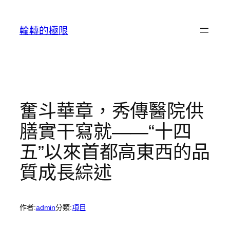
跳
至
輪轉的極限
主
要
內
容
奮斗華章，秀傳醫院供
膳實干寫就——“十四
五”以來首都高東西的品
質成長綜述
作者:
admin
分類:
項目