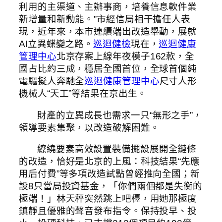
利用的主渠道、主辦事商，培養信息軟件業
新增量和新動能。”市經信局相干擔任人表
現，近年來，本市連續端出改造舉動，展就
AI立異蝶變之路。
巡迴健檢
現在，
巡迴健康
管理中心
北京存案上線年夜模子162款，全
國占比約三成，穩居全國首位，全球首個純
電驅擬人奔馳全
巡迴健康管理中心
尺寸人形
機械人“天工”等結果在京出生。
財產的立異成長也需求一只“無形之手”，
領導要素集聚，以改造破解困難。
繚繞要素高效設置裝備擺設展開全鏈條
的改造，恰好是北京的上風：科技結果“先應
用后付費”等多項改造試點曾經推向全國；新
設8只當局投資基金，「你們兩個都是失衡的
極端！」林天秤突然跳上吧檯，用她那極度
鎮靜且優雅的聲音發布指令。保持投早、投