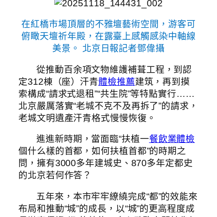
在紅橋市場頂層的不雅壇藝術空間，游客可
俯瞰天壇祈年殿，在露臺上感觸感染中軸線
美景。 北京日報記者鄧偉攝
從推動百余項文物維護補葺工程，到認
定312棟（座）汗青
體檢推薦
建筑，再到摸
索構成“請求式退租”“共生院”等特點實行……
北京嚴厲落實“老城不克不及再拆了”的請求，
老城文明遺產汗青格式慢慢恢復。
進進新時期，當面臨“扶植一
餐飲業體檢
個什么樣的首都，如何扶植首都”的時期之
問，擁有3000多年建城史、870多年定都史
的北京若何作答？
五年來，本市牢牢繚繞完成“都”的效能來
布局和推動“城”的成長，以“城”的更高程度成