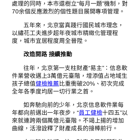
處理的同時，本市還樹立“每月一題”機制，對
70余個反應激烈的個性題目展開專項管理。
五年來，北京當真踐行國民城市理念，
以繡花工夫進步超年夜城市精緻化管理程
度，城市宜居程度周全晉陞。
改造開路 接續推動
往年，北京第一支柱財產“易主”：信息軟
件業營收邁上3萬億元臺階，增添值占地域生
孩子總值
健檢推薦
比重衝破20%、初次完成
全年各季度均居一切行業之首。
如奔馳向前的少年，北京信息軟件業每
年都向前邁出一年夜步，“
員工健檢
十四五”以
來就連跨兩個萬億元臺階。不竭上揚的增加
曲線，活潑詮釋了財產成長的接棒前行。