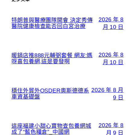
2026 年 8
特朗普與醫療團隊開會 決定秀傳
醫院健康檢查能否回白宮治療
月 10 日
2026 年 8
暖鍋店推888元輔弼套餐 網友:媽
呀喜包養網,這是要發啊
月 10 日
2026 年 8 月
穩住外貿外OSDER奧斯德德系
車資基礎盤
9 日
2026 年 8
這座福建小甜心寶物查包養網城
成了“藍色糧倉”_中國網
月 9 日