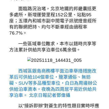
面臨路況治堵，北京地鐵的邦畿囊括更
多處所，新增運營里程152公里、站點95
座；五環內和城市副中間電子訊號燈曾經所
有的聯網把持、均勻不斷車經由過程率
76.7%。
一些區域車位難求，本市以錯時共享等
方法累計供給共享泊車位6萬余個。
西城區銀島商務樓平面泊車舉措措施改
革后可供給104個車位，籠罩通俗、無妨
礙、SUV等多品種型車位，白日為周邊辦公
供給泊車資本，夜晚為四周居平易近供給共
享泊車。 北京日報記者鄧偉攝
以“接訴即辦”對蒼生的特性題目實時呼應