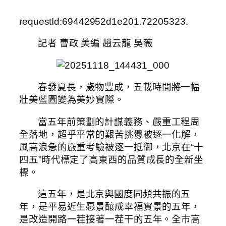
requestId:69442952d1e201.72205323.
記者 曹政 美編 趙云龍 吳薇
春發夏長，歲物豐成，五載時間將一幅
壯美藍圖變為美妙實際。
當五年前策劃的計謀義務、嚴重工程周
全落地，超乎平常的艱苦挑釁被逐一化解，
風高浪急的嚴重考驗被逐一抵御，北京在“十
四五”時代標定了高東西的品質成長的全新坐
標。
這五年，是北京與國度同頻共振的五
年，是平易近生愿景釀成幸福實景的五年，
是改造開路一茬接著一茬干的五年。全市高