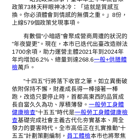
政策73林天秤眼神冰冷：「這就是質感互
換。你必須體會到情感的無價之重。」8份，
上線579個政策兌現事項。
有數個“小暗語”會聚成營商周遭的狀況的
“年夜變更”。現在，本市已迭代出臺改造辦法
1700余項，助力運營主體2021年到2024年
年均增加6.2%、總量到達268.6
一般+供膳體
檢
萬戶。
“十四五”行將落下收官之筆。如立異衝破
依附保持不懈，財產成長得一棒接著一棒
跑，改造只要停止時，首都高東西的品質成
長自當久久為功、厚積薄發。
一般勞工身體
健康檢查
“十五五”時代是
一般勞工身體健康檢
查
基礎完成社會主義古代化夯實基本、周全
發力的要害時代。全市高低正在扎實推動“十
五五”計劃策劃編制，
員工體檢
本市也將聚焦