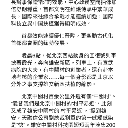
長辦事保證“都”的效能，中心政務空間抽像加
倍舒朗穩重，首都文明在維護傳承中繁華成
長，國際來往綜合承載才能連續加強，國際
科技立異中間扶植獲得顯明成效。
首都效能連續優化晉陞，更牽動古代化
首都都會圈的蓬勃發展。
凌晨6點，從北京西站動身的回復號列車
披著霞光，奔向雄安新區。列車上，有宣武
病院的大夫，有中關村的創業者，還有赴本
地考核的企業家……每一個身影都是北京以
分外之事支撐雄安新區扶植的縮影。
北京中關村百余公里外還有個“中關村”。
“曩昔我們是北京中關村的‘村平易近’，此刻
又成了雄安中關村的‘村平易近’。”提到雄
安，天融信公司副總裁劉軍的第一感觸感染
是“快”。雄安中關村科技園短短兩年湊集200