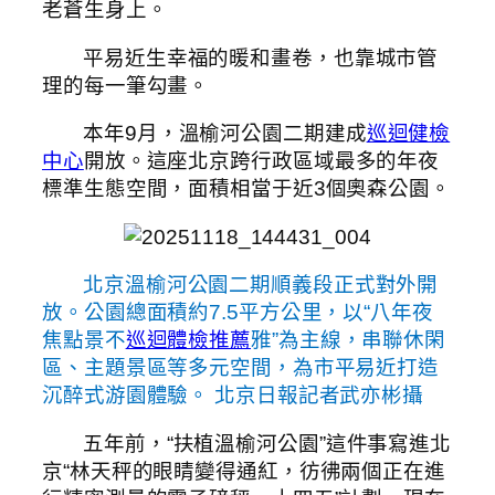
老蒼生身上。
平易近生幸福的暖和畫卷，也靠城市管
理的每一筆勾畫。
本年9月，溫榆河公園二期建成
巡迴健檢
中心
開放。這座北京跨行政區域最多的年夜
標準生態空間，面積相當于近3個奧森公園。
北京溫榆河公園二期順義段正式對外開
放。公園總面積約7.5平方公里，以“八年夜
焦點景不
巡迴體檢推薦
雅”為主線，串聯休閑
區、主題景區等多元空間，為市平易近打造
沉醉式游園體驗。 北京日報記者武亦彬攝
五年前，“扶植溫榆河公園”這件事寫進北
京“林天秤的眼睛變得通紅，彷彿兩個正在進