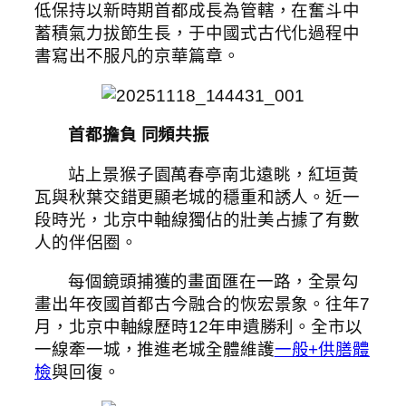
低保持以新時期首都成長為管轄，在奮斗中
蓄積氣力拔節生長，于中國式古代化過程中
書寫出不服凡的京華篇章。
首都擔負 同頻共振
站上景猴子園萬春亭南北遠眺，紅垣黃
瓦與秋葉交錯更顯老城的穩重和誘人。近一
段時光，北京中軸線獨佔的壯美占據了有數
人的伴侶圈。
每個鏡頭捕獲的畫面匯在一路，全景勾
畫出年夜國首都古今融合的恢宏景象。往年7
月，北京中軸線歷時12年申遺勝利。全市以
一線牽一城，推進老城全體維護
一般+供膳體
檢
與回復。