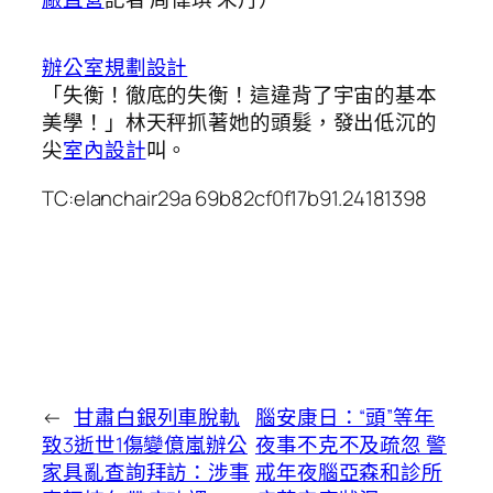
辦公室規劃設計
「失衡！徹底的失衡！這違背了宇宙的基本
美學！」林天秤抓著她的頭髮，發出低沉的
尖
室內設計
叫。
TC:elanchair29a 69b82cf0f17b91.24181398
←
甘肅白銀列車脫軌
腦安康日：“頭”等年
致3逝世1傷變億嵐辦公
夜事不克不及疏忽 警
家具亂查詢拜訪：涉事
戒年夜腦亞森和診所