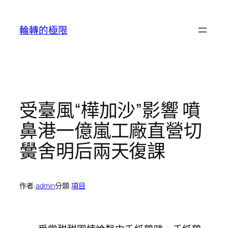
跳
至
輪轉的極限
主
要
內
容
受臺風“樺加沙”影響 噴
鼻港一億嵐工廠直營切
黌舍明后兩天復課
作者:
admin
分類:
項目