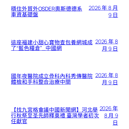
2026 年 8 月
穩住外貿外OSDER奧斯德德系
車資基礎盤
9 日
2026 年 8
這座福建小甜心寶物查包養網城成
了“藍色糧倉”_中國網
月 9 日
2026 年 8
國年夜醫院成立骨科內科秀傳醫院
體檢和手科整合治療中間
月 9 日
2026 年
【找九宮格會議中國新聞網】河北舉
8 月 9
行秋祭至圣先師釋奠禮 臺灣學者初次
任獻官
日