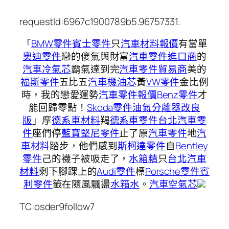
requestId:6967c1900789b5.96757331.
「
BMW零件
賓士零件
只
汽車材料報價
有當單
奧迪零件
戀的傻氣與財富
汽車零件進口商
的
汽車冷氣芯
霸氣達到完
汽車零件貿易商
美的
福斯零件
五比五
汽車機油芯
黃
VW零件
金比例
時，我的戀愛運勢
汽車零件報價
Benz零件
才
能回歸零點！
Skoda零件
油氣分離器改良
版
」摩
德系車材料
羯
德系車零件
台北汽車零
件
座們停
藍寶堅尼零件
止了原
汽車零件
地
汽
車材料
踏步，他們感到
斯柯達零件
自
Bentley
零件
己的襪子被吸走了，
水箱精
只
台北汽車
材料
剩下腳踝上的
Audi零件
標
Porsche零件
賓
利零件
籤在隨風飄盪
水箱水
。
汽車空氣芯
TC:osder9follow7