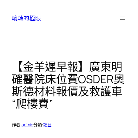
跳
至
輪轉的極限
主
要
內
容
【金羊遲早報】廣東明
確醫院床位費OSDER奧
斯德材料報價及救護車
“爬樓費”
作者:
admin
分類:
項目