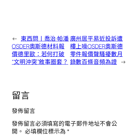
←
東西問丨喬治·帕潘
廣州居平易近投訴遭
OSDER奧斯德材料報
樓上噪OSDER奧斯德
價德里歐：若何打破
零件報價聲騷擾數月
“文明沖突”敘事圈套？
錄數百條音頻為證
→
留言
發佈留言
發佈留言必須填寫的電子郵件地址不會公
開。
必填欄位標示為
*