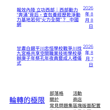
2026
報效內陸 立功西部｜西部動力
年 8
“奔涌”背后，查包養經歷乾淨動
力基地若何“火力全開”？_中國
月 8
網
日
2026
甘肅白銀平川忠恒學校戰爭川找
年 8
九宮格共享空間職業技術學校舉
辦庚子年祭孔年夜典暨成人禮儀
月 7
式
日
部落格
活動
輪轉的極限
關於
商店
常見問題集
區塊版面配置