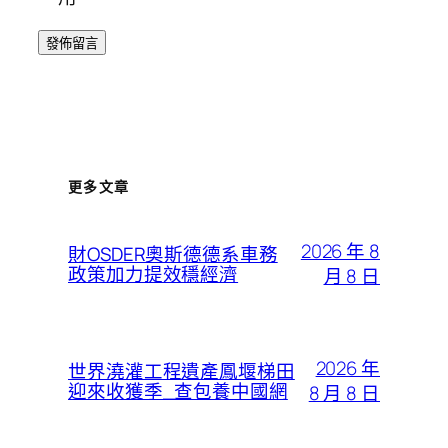
更多文章
2026 年 8
財OSDER奧斯德德系車務
政策加力提效穩經濟
月 8 日
2026 年
世界澆灌工程遺產鳳堰梯田
迎來收獲季_查包養中國網
8 月 8 日