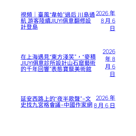
2026 年
視頻｜臺風“韋帕”過后 川島通
8 月 6
航 游客陸續JIUYI俱意翻修設
計登島
日
2026
在上海遇見“東方淺笑”，“麥積
年 8
JIUYI俱意診所設計山石窟藝術
月 6
的千年回響”表態寶龍美術館
日
2026 年
延安西路上的“夜半歌聲”–文
史找九宮格會議–中國作家網
8 月 6 日