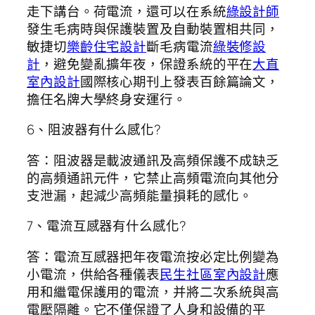
走下講台。荷電流，還可以在系統
綠設計師
發生毛病時與保護裝置及自動裝置相共同，
敏捷切
樂齡住宅設計
斷毛病電流
綠裝修設
計
，避免變亂擴年夜，保證系統的平在
大直
室內設計
國際核心期刊上發表百餘篇論文，
擔任名牌大學終身安運行。
6、阻波器有什么感化?
答：阻波器是載波通訊及高頻保護不成缺乏
的高頻通訊元件，它禁止高頻電流向其他分
支泄漏，起減少高頻能量損耗的感化。
7、電流互感器有什么感化?
答：電流互感器把年夜電流按必定比例變為
小電流，供給各種儀表
民生社區室內設計
應
用和繼電保護用的電流，并將二次系統與高
電壓隔離。它不僅保證了人身和設備的平