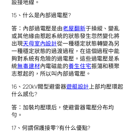
設接地線。
15、什么是內部過電壓?
答：內部過電壓是由
老屋翻新
于操縱、變亂
或其他緣由惹起系統的狀態發生忽然變化將
出現
天母室內設計
從一種穩定狀態轉變為另
一種穩定狀態的過渡過程，在這個過程中能
夠對系統有危險的過電壓。這些過電壓是系
統
無毒建材
內電磁能的
養生住宅
振蕩和積聚
志惹起的，所以叫內部過電壓。
16、220kV閥型避雷器
遊艇設計
上部均壓環起
什么感化?
答：加裝均壓環后，使避雷器電壓分布均
勻。
17、何謂保護接零?有什么優點?