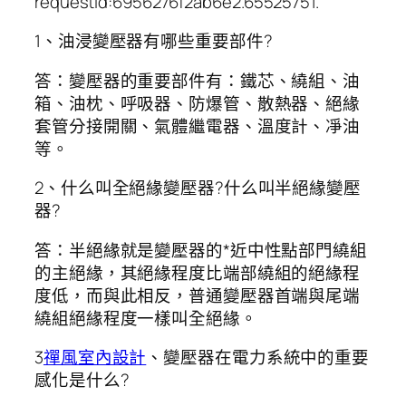
requestId:6956276f2ab6e2.65525751.
1、油浸變壓器有哪些重要部件?
答：變壓器的重要部件有：鐵芯、繞組、油
箱、油枕、呼吸器、防爆管、散熱器、絕緣
套管分接開關、氣體繼電器、溫度計、凈油
等。
2、什么叫全絕緣變壓器?什么叫半絕緣變壓
器?
答：半絕緣就是變壓器的*近中性點部門繞組
的主絕緣，其絕緣程度比端部繞組的絕緣程
度低，而與此相反，普通變壓器首端與尾端
繞組絕緣程度一樣叫全絕緣。
3
禪風室內設計
、變壓器在電力系統中的重要
感化是什么?