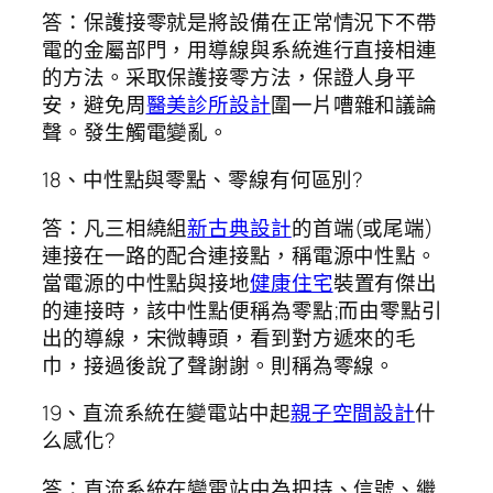
答：保護接零就是將設備在正常情況下不帶
電的金屬部門，用導線與系統進行直接相連
的方法。采取保護接零方法，保證人身平
安，避免周
醫美診所設計
圍一片嘈雜和議論
聲。發生觸電變亂。
18、中性點與零點、零線有何區別?
答：凡三相繞組
新古典設計
的首端(或尾端)
連接在一路的配合連接點，稱電源中性點。
當電源的中性點與接地
健康住宅
裝置有傑出
的連接時，該中性點便稱為零點;而由零點引
出的導線，宋微轉頭，看到對方遞來的毛
巾，接過後說了聲謝謝。則稱為零線。
19、直流系統在變電站中起
親子空間設計
什
么感化?
答：直流系統在變電站中為把持、信號、繼