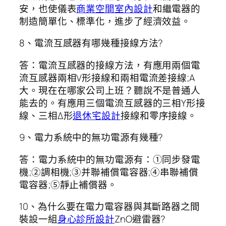
安，也使儀表
商業空間室內設計
和繼電器的
制造簡單化、標準化，進步了經濟效益。
8、電流互感器有哪幾種接線方法?
答：電流互感器的接線方法，有應用兩個電
流互感器兩相V形接線和兩相電流差接線;A
大。現在在哪家公司上班？聽說不是普通人
能去的。有應用三個電流互感器的三相Y形接
線、三相Δ形
退休宅設計
接線和零序接線。
9、電力系統中的無功電源有幾種?
答：電力系統中的無功電源有：①同步發電
機;②調相機;③并聯補償電容器;④串聯補償
電容器;⑤靜止補償器。
10、為什么要在電力電容器與其斷路器之間
裝設一組
身心診所設計
ZnO避雷器?