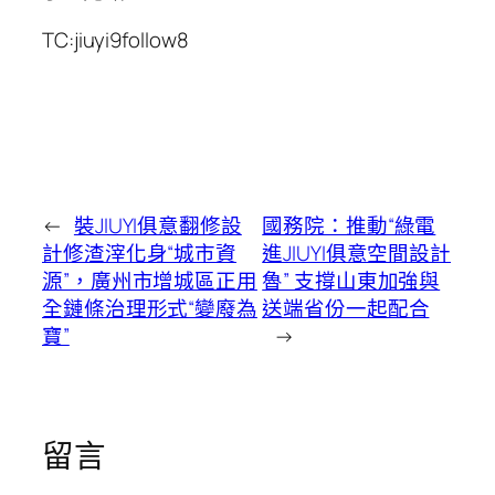
TC:jiuyi9follow8
←
裝JIUYI俱意翻修設
國務院：推動“綠電
計修渣滓化身“城市資
進JIUYI俱意空間設計
源”，廣州市增城區正用
魯” 支撐山東加強與
全鏈條治理形式“變廢為
送端省份一起配合
寶”
→
留言