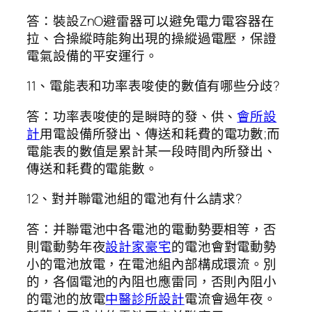
答：裝設ZnO避雷器可以避免電力電容器在
拉、合操縱時能夠出現的操縱過電壓，保證
電氣設備的平安運行。
11、電能表和功率表唆使的數值有哪些分歧?
答：功率表唆使的是瞬時的發、供、
會所設
計
用電設備所發出、傳送和耗費的電功數;而
電能表的數值是累計某一段時間內所發出、
傳送和耗費的電能數。
12、對并聯電池組的電池有什么請求?
答：并聯電池中各電池的電動勢要相等，否
則電動勢年夜
設計家豪宅
的電池會對電動勢
小的電池放電，在電池組內部構成環流。別
的，各個電池的內阻也應雷同，否則內阻小
的電池的放電
中醫診所設計
電流會過年夜。