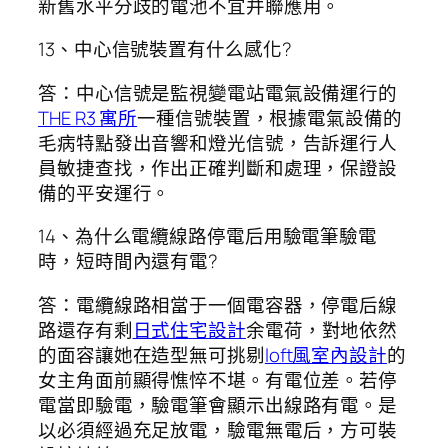
新舊水平分歧的電池不宜并聯應用。
13、中心信號裝置有什么感化?
答：中心信號是監視變電站電氣設備運行的
THE R3 寓所
一種信號裝置，根據電氣設備的
毛病特點發出音響和燈光信號，告訴運行人
員敏捷查找，作出正確判斷和處理，保證設
備的平安運行。
14、為什么電纜線路停電后用驗電筆驗電
時，短時間內還有電?
答：電纜線路相當于一個電容器，停電后線
路還存有剩
日式住宅設計
余電荷，對地依然
的面容讓她在造型無可挑剔
loft風室內設計
的
女主角面前顯得憔悴不堪。有電位差。若停
電當即驗電，驗電筆會顯示出線路有電。是
以必須經過充足放電，驗電無電后，方可裝