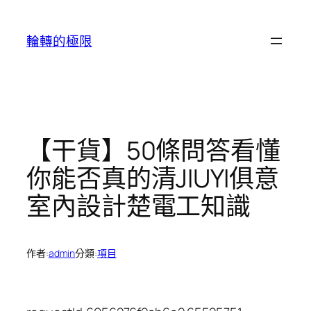
跳
至
輪轉的極限
主
要
內
容
【干貨】50條問答看懂
你能否真的清JIUYI俱意
室內設計楚電工知識
作者:
admin
分類:
項目