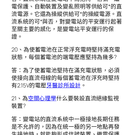
電保護、自動裝置及變亂照明等供給可*的直
流電源。它還為操縱供給可*的操縱電源。直
流系統的可*與否，對變電站的平安運行起著
至關主要的感化，是變電站平安運行的保
證。
20、為使蓄電池在正常浮充電時堅持滿充電
狀態，每個蓄電池的端電壓應堅持為幾多?
答：為了使蓄電池堅持在滿充電狀態，必須
使接向直流母線的每個蓄電池在浮充時堅持
有2.15V的電壓
牙醫診所設計
。
21、為
空間心理學
什么要裝設直流絕緣監視
裝置?
答：變電站的直流系統中一極接地長期任務
是不允許的，因為在統一極的另一地點再發
生接地時，就能夠形成信號裝置、繼電保護