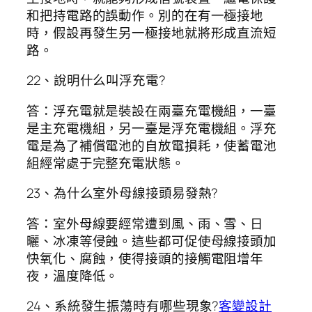
和把持電路的誤動作。別的在有一極接地
時，假設再發生另一極接地就將形成直流短
路。
22、說明什么叫浮充電?
答：浮充電就是裝設在兩臺充電機組，一臺
是主充電機組，另一臺是浮充電機組。浮充
電是為了補償電池的自放電損耗，使蓄電池
組經常處于完整充電狀態。
23、為什么室外母線接頭易發熱?
答：室外母線要經常遭到風、雨、雪、日
曬、冰凍等侵蝕。這些都可促使母線接頭加
快氧化、腐蝕，使得接頭的接觸電阻增年
夜，溫度降低。
24、系統發生振蕩時有哪些現象?
客變設計