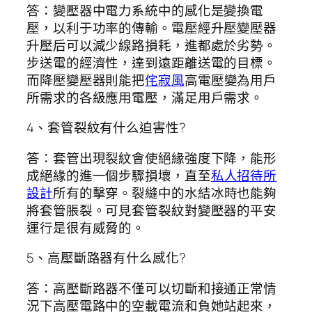
答：變壓器中電力系統中的感化是變換電
壓，以利于功率的傳輸。電壓經升壓變壓器
升壓后可以減少線路損耗，進都處於劣勢。
步送電的經濟性，達到遠距離送電的目標。
而降壓變壓器則能把
侘寂風
高電壓變為用戶
所需求的各級應用電壓，滿足用戶需求。
4、套管裂紋有什么迫害性?
答：套管出現裂紋會使絕緣強度下降，能形
成絕緣的進一個步驟損壞，直至
私人招待所
設計
所有的擊穿。裂縫中的水結冰時也能夠
將套管脹裂。可見套管裂紋對變壓器的平安
運行是很有威脅的。
5、高壓斷路器有什么感化?
答：高壓斷路器不僅可以切斷和接通正常情
況下高壓電路中的空載電流和負她站起來，